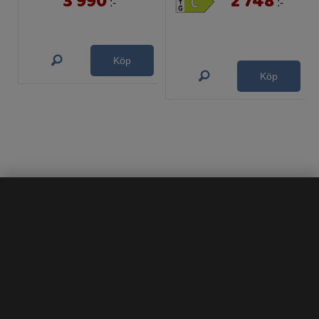
3 990
2 748
:-
:-
Köp
Köp