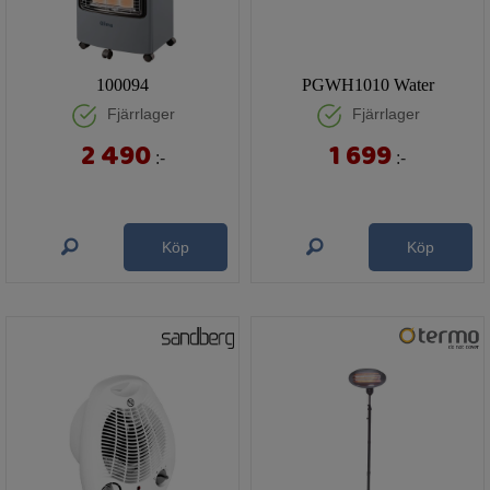
100094
PGWH1010 Water
Fjärrlager
Fjärrlager
2 490
1 699
:-
:-
Köp
Köp