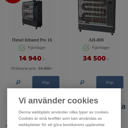
Diesel Infrared Pro 16
AH-800
Fjärrlager
Fjärrlager
14 940
34 500
:-
:-
Ordinarie pris:
24 900:-
Köp
Köp
Vi använder cookies
Denna webbplats använder olika typer av cookies.
Cookies är små textfiler som kan användas av
webbplatser för att göra besökarens upplevelse