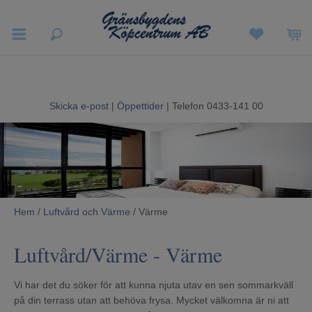
Vigneron EXP
Sommarrea
Skicka e-post
|
Öppettider
| Telefon 0433-141 00
Vitvaror
Hushållsapparater
Ljud & Bild
Hem
/
Luftvård och Värme
/ Värme
Luftvård och Värme
Luftvård/Värme
- Värme
Hem & Fritid
Vi har det du söker för att kunna njuta utav en sen sommarkväll
Kundtjänst
på din terrass utan att behöva frysa. Mycket välkomna är ni att