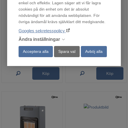
enkel och effektiv. Lagen säger att vi får lagra
cookies på din enhet om det är absolut
nödvändigt för att använda webbplatsen. För
övriga ändamål krävs självklart ditt medgivande.
Googles sekretesspolicy
TC-PG 55/E5
PH1S-2000
Fjärrlager
Fjärrlager
Ändra inställningar
9 490
899
:-
:-
Acceptera alla
Spara val
Avböj alla
Köp
Köp