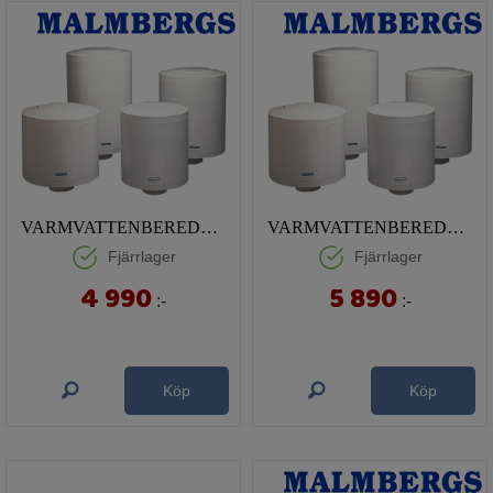
VARMVATTENBEREDARE HAJDU 75 L
VARMVATTENBEREDARE HAJDU 100 L
Fjärrlager
Fjärrlager
4 990
5 890
:-
:-
Köp
Köp