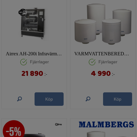
Airrex AH-200i Infravärmare (Wi-Fi)
VARMVATTENBEREDARE HAJDU 50 L
Fjärrlager
Fjärrlager
21 890
4 990
:-
:-
Köp
Köp