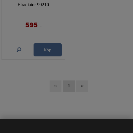
Elradiator 99210
595
:-
Köp
«
1
»