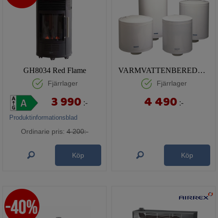
GH8034 Red Flame
VARMVATTENBEREDARE HAJDU 30 L
Fjärrlager
Fjärrlager
3 990
4 490
:-
:-
Produktinformationsblad
Ordinarie pris:
4 200:-
Köp
Köp