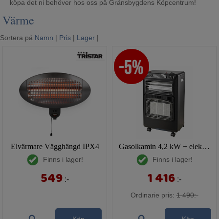
köpa det ni behöver hos oss på Gränsbygdens Köpcentrum!
Mina sidor
Värme
Sortera på
Namn
|
Pris
|
Lager
|
Elvärmare Vägghängd IPX4
Gasolkamin 4,2 kW + elektrisk
Finns i lager!
Finns i lager!
549
1 416
:-
:-
Ordinarie pris:
1 490:-