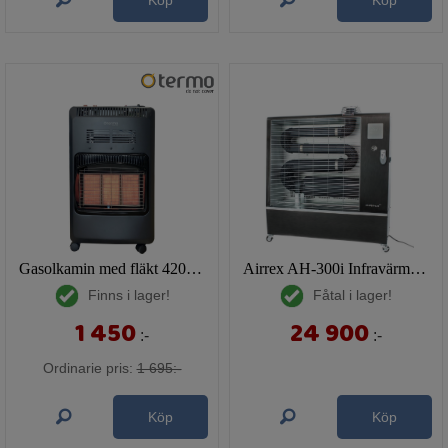
Köp
Köp
Gasolkamin med fläkt 4200W
Airrex AH-300i Infravärmare (Wi-Fi)
Finns i lager!
Fåtal i lager!
1 450
24 900
:-
:-
Ordinarie pris:
1 695:-
Köp
Köp