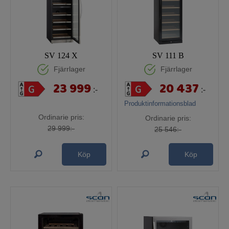
SV 124 X
SV 111 B
Fjärrlager
Fjärrlager
23 999
20 437
:-
:-
Produktinformationsblad
Ordinarie pris:
Ordinarie pris:
29 999:-
25 546:-
Köp
Köp