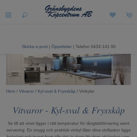
Vigneron EXP
Sommarrea
Skicka e-post
|
Öppettider
| Telefon 0433-141 00
Vitvaror
Hushållsapparater
Ljud & Bild
Hem
/
Vitvaror
/
Kyl-sval & Frysskåp
/ Vinkylar
Luftvård och Värme
Vitvaror
-
Kyl-sval & Frysskåp
Hem & Fritid
Se till att vinet ligger i rätt temperatur för långtidsförvaring samt
Kundtjänst
servering. En snygg och praktisk vinkyl låter dina vinflaskor ligga
bekvämt och tryggt fram tills det är dags för dem att korkas upp.