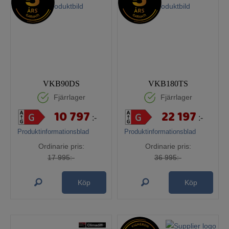
VKB90DS
VKB180TS
Fjärrlager
Fjärrlager
10 797
22 197
:-
:-
Produktinformationsblad
Produktinformationsblad
Ordinarie pris:
Ordinarie pris:
17 995:-
36 995:-
Köp
Köp