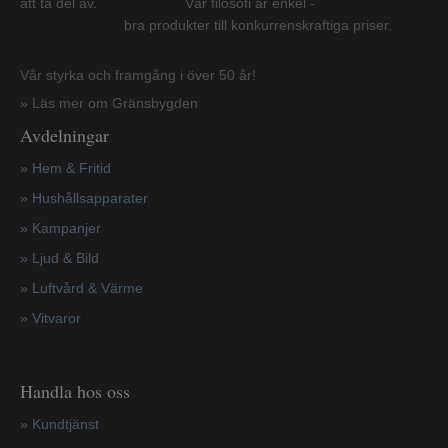
att ta del av. Vår filosofi är enkel -
bra produkter till konkurrenskraftiga priser.
Vår styrka och framgång i över 50 år!
» Läs mer om Gränsbygden
Avdelningar
» Hem & Fritid
»
Hushållsapparater
»
Kampanjer
» Ljud & Bild
» Luftvård & Värme
»
Vitvaror
Handla hos oss
»
Kundtjänst