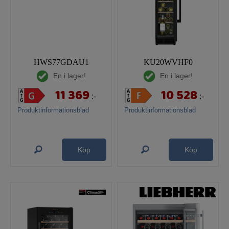
HWS77GDAU1
KU20WVHF0
En i lager!
En i lager!
11 369
10 528
:-
:-
Produktinformationsblad
Produktinformationsblad
Köp
Köp