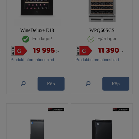
WineDeluxe E18
WPQ60SCS
En i lager!
Fjärrlager
19 995
11 390
:-
:-
Produktinformationsblad
Produktinformationsblad
Köp
Köp