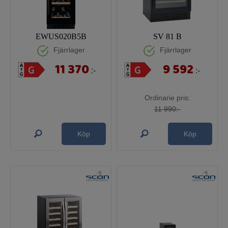
EWUS020B5B
SV 81 B
Fjärrlager
Fjärrlager
11 370
9 592
:-
:-
Ordinarie pris:
11 990:-
Köp
Köp