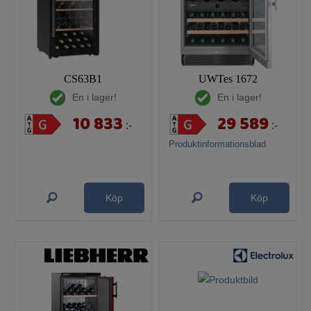
CS63B1
UWTes 1672
En i lager!
En i lager!
10 833
29 589
:-
:-
Produktinformationsblad
Köp
Köp