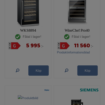
WKS8894
WineChef Pro40
Fåtal i lager!
Fåtal i lager!
5 995
11 560
:-
:-
Produktinformationsblad
Köp
Köp