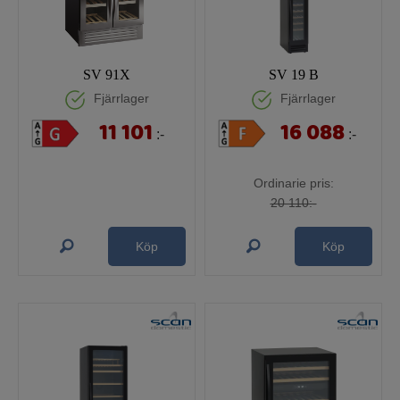
SV 91X
SV 19 B
Fjärrlager
Fjärrlager
11 101
16 088
:-
:-
Ordinarie pris:
20 110:-
Köp
Köp