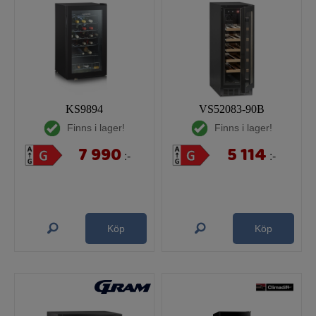
KS9894
VS52083-90B
Finns i lager!
Finns i lager!
7 990
5 114
:-
:-
Köp
Köp