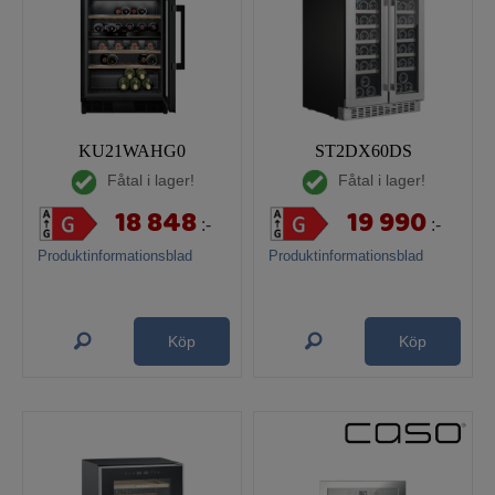
KU21WAHG0
ST2DX60DS
Fåtal i lager!
Fåtal i lager!
18 848
19 990
:-
:-
Produktinformationsblad
Produktinformationsblad
Köp
Köp