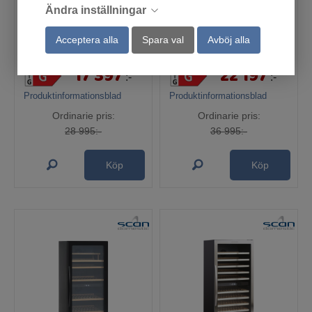
Ändra inställningar
VKB130DS
VKB180TB
Acceptera alla
Spara val
Avböj alla
Fjärrlager
Fjärrlager
17 397
22 197
:-
:-
Produktinformationsblad
Produktinformationsblad
Ordinarie pris:
Ordinarie pris:
28 995:-
36 995:-
Köp
Köp