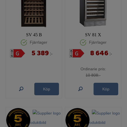
SV 45 B
SV 81 X
Fjärrlager
Fjärrlager
5 389
8 646
:-
:-
Ordinarie pris:
10 808:-
Köp
Köp