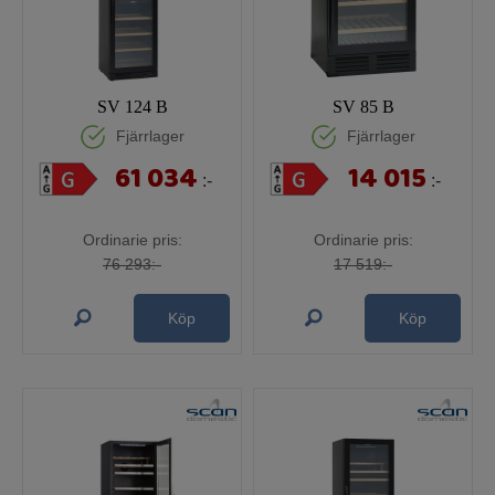
SV 124 B
SV 85 B
Fjärrlager
Fjärrlager
61 034
14 015
:-
:-
Ordinarie pris:
Ordinarie pris:
76 293:-
17 519:-
Köp
Köp