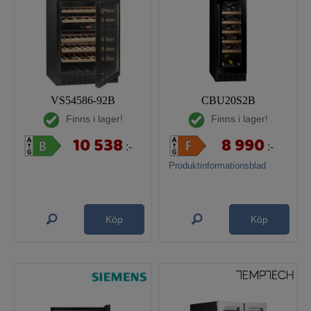
VS54586-92B
CBU20S2B
Finns i lager!
Finns i lager!
10 538
8 990
:-
:-
Produktinformationsblad
Köp
Köp