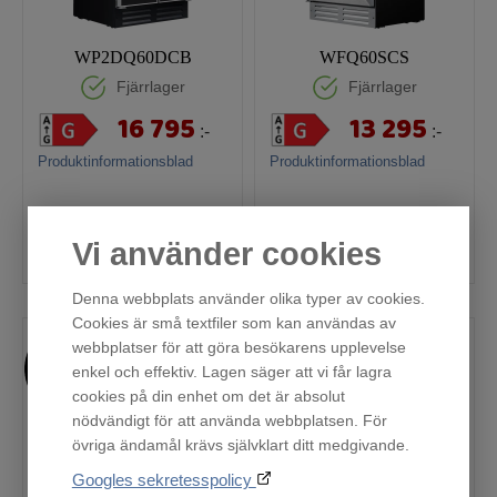
WP2DQ60DCB
WFQ60SCS
Fjärrlager
Fjärrlager
16 795
13 295
:-
:-
Produktinformationsblad
Produktinformationsblad
Vi använder cookies
Köp
Köp
Denna webbplats använder olika typer av cookies.
Cookies är små textfiler som kan användas av
webbplatser för att göra besökarens upplevelse
enkel och effektiv. Lagen säger att vi får lagra
cookies på din enhet om det är absolut
nödvändigt för att använda webbplatsen. För
övriga ändamål krävs självklart ditt medgivande.
Googles sekretesspolicy