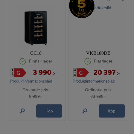
CC18
VKB180DB
Finns i lager
Fjärrlager
3 990
20 397
:-
:-
Produktinformationsblad
Produktinformationsblad
Ordinarie pris:
Ordinarie pris:
6 999:-
33 995:-
Köp
Köp