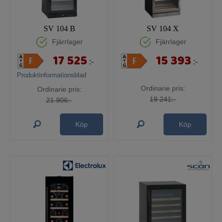
SV 104 B
SV 104 X
Fjärrlager
Fjärrlager
17 525
15 393
:-
:-
Produktinformationsblad
Ordinarie pris:
Ordinarie pris:
19 241:-
21 906:-
Köp
Köp