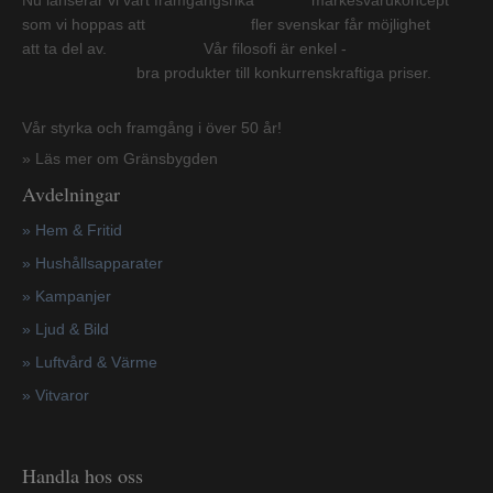
Nu lanserar vi vårt framgångsrika märkesvarukoncept
som vi hoppas att fler svenskar får möjlighet
att ta del av. Vår filosofi är enkel -
bra produkter till konkurrenskraftiga priser.
Vår styrka och framgång i över 50 år!
» Läs mer om Gränsbygden
Avdelningar
» Hem & Fritid
»
Hushållsapparater
»
Kampanjer
» Ljud & Bild
» Luftvård & Värme
»
Vitvaror
Handla hos oss