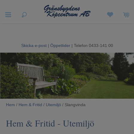
Vigneron EXP
Sommarrea
Skicka e-post
|
Öppettider
| Telefon 0433-141 00
Vitvaror
Hushållsapparater
Ljud & Bild
Luftvård och Värme
Hem
/
Hem & Fritid
/
Utemiljö
/ Slangvinda
Hem & Fritid
Hem & Fritid
- Utemiljö
Kundtjänst