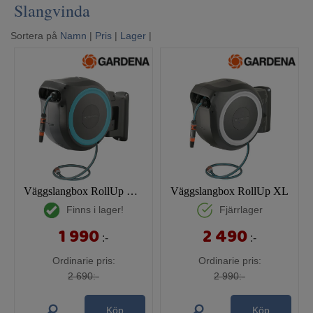
Slangvinda
Mina sidor
Sortera på
Namn
|
Pris
|
Lager
|
Väggslangbox RollUp XL, 35m
Väggslangbox RollUp XL
Finns i lager!
Fjärrlager
1 990
2 490
:-
:-
Ordinarie pris:
Ordinarie pris:
2 690:-
2 990:-
Köp
Köp