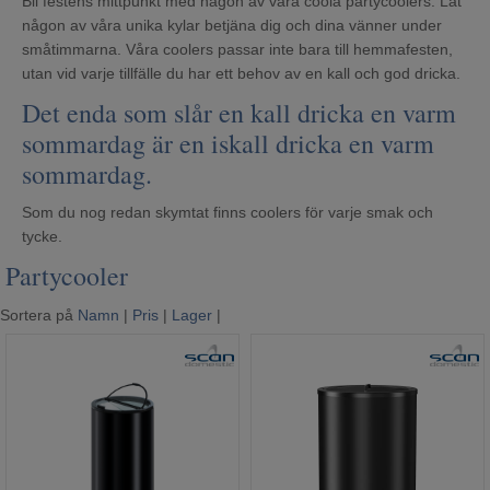
Bli festens mittpunkt med någon av våra coola partycoolers. Låt
någon av våra unika kylar betjäna dig och dina vänner under
småtimmarna. Våra coolers passar inte bara till hemmafesten,
utan vid varje tillfälle du har ett behov av en kall och god dricka.
Det enda som slår en kall dricka en varm
sommardag är en iskall dricka en varm
sommardag.
Som du nog redan skymtat finns coolers för varje smak och
tycke.
Partycooler
Sortera på
Namn
|
Pris
|
Lager
|