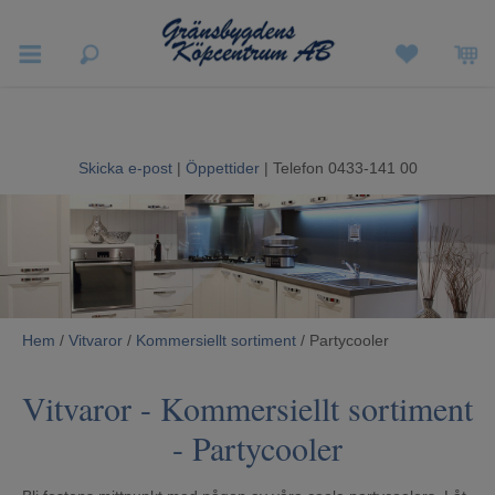
Vigneron EXP
Sommarrea
Skicka e-post
|
Öppettider
| Telefon 0433-141 00
Vitvaror
Hushållsapparater
Ljud & Bild
Luftvård och Värme
Hem
/
Vitvaror
/
Kommersiellt sortiment
/ Partycooler
Hem & Fritid
Vitvaror
-
Kommersiellt sortiment
- Partycooler
Kundtjänst
Mina sidor