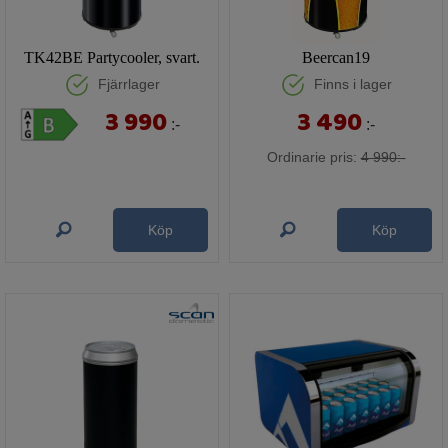
TK42BE Partycooler, svart.
Beercan19
Fjärrlager
Finns i lager
3 990
3 490
:-
:-
Ordinarie pris:
4 990:-
Köp
Köp