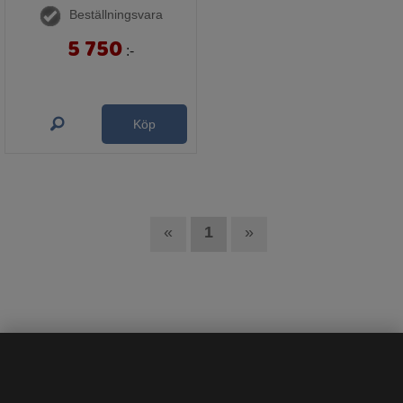
Beställningsvara
5 750
:-
Köp
«
1
»