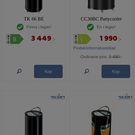
TK 66 BE
CC30BC Partycooler
Finns i lager!
En i lager!
3 449
1 990
:-
:-
Produktinformationsblad
Ordinarie pris:
3 490:-
Köp
Köp