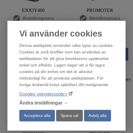
ENJOY400
PROMOTER
Beställningsvara
Beställningsvara
11 750
13 450
:-
:-
Vi använder cookies
Denna webbplats använder olika typer av cookies.
Cookies är små textfiler som kan användas av
Köp
Köp
webbplatser för att göra besökarens upplevelse
enkel och effektiv. Lagen säger att vi får lagra
cookies på din enhet om det är absolut
nödvändigt för att använda webbplatsen. För
övriga ändamål krävs självklart ditt medgivande.
Googles sekretesspolicy
Ändra inställningar
Acceptera alla
Spara val
Avböj alla