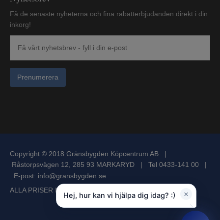
Få de senaste nyheterna och fina rabatterbjudanden direkt i din
inkorg!
Prenumerera
Copyright © 2018 Gränsbygden Köpcentrum AB |
Råstorpsvägen 12, 285 93 MARKARYD | Tel 0433-141 00 |
E-post:
info@gransbygden.se
ALLA PRISER I SVENSKA KRONOR INKL MOMS