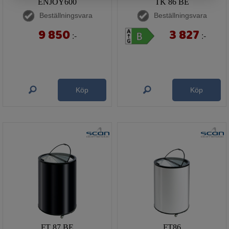
ENJOY600
TK 86 BE
Beställningsvara
Beställningsvara
9 850
3 827
:-
:-
Köp
Köp
FT 87 BE
FT86