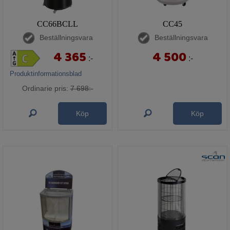
CC66BCLL
CC45
Beställningsvara
Beställningsvara
4 365
4 500
:-
:-
Produktinformationsblad
Ordinarie pris:
7 698:-
Köp
Köp