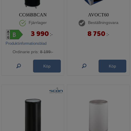
CC66BBCAN
AVOCT60
Fjärrlager
Beställningsvara
3 990
8 750
:-
:-
Produktinformationsblad
Ordinarie pris:
8 199:-
Köp
Köp