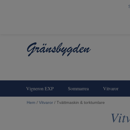
Vigneron EXP
Sommarrea
Vitvaror
Hem
/
Vitvaror
/ Tvättmaskin & torktumlare
Vit