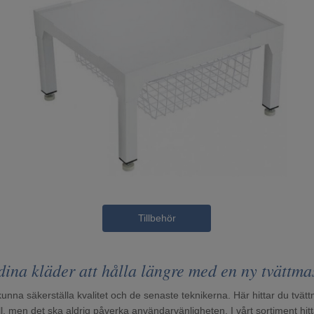
Tillbehör
dina kläder att hålla längre med en ny tvättma
 kunna säkerställa kvalitet och de senaste teknikerna. Här hittar du tvät
håll, men det ska aldrig påverka användarvänligheten. I vårt sortiment hi