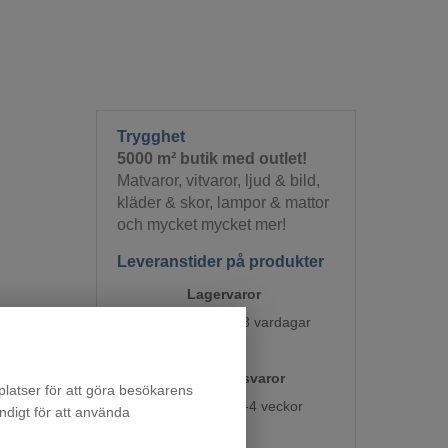
Trygghet
5000 m² butik med outlet!
Matvaror, vitvaror, ljud & bild,
kläder & skor, lampor & mattor
och mycket mycket mer!
Leveranstider på produkter
Lagervaror
Skickas inom 1-3 vardagar
Beställningsvaror
latser för att göra besökarens
Skickas inom 1-4 veckor
ndigt för att använda