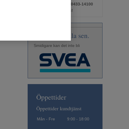
Ring oss gärna på 0433-14100
för mer information!
Få först. Betala sen.
Smidigare kan det inte bli
Öppettider
Öppettider kundtjänst
Mån - Fre
9:00 - 18:00