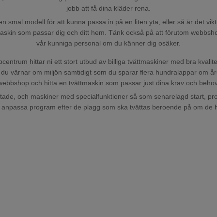
jobb att få dina kläder rena.
 smal modell för att kunna passa in på en liten yta, eller så är det vikti
askin som passar dig och ditt hem. Tänk också på att förutom webbshopp
vår kunniga personal om du känner dig osäker.
trum hittar ni ett stort utbud av billiga tvättmaskiner med bra kvalit
 du värnar om miljön samtidigt som du sparar flera hundralappar om åre
webbshop och hitta en tvättmaskin som passar just dina krav och behov
tade, och maskiner med specialfunktioner så som senarelagd start, progr
att anpassa program efter de plagg som ska tvättas beroende på om de h