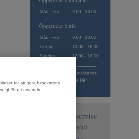
Öppettider kundtjänst
Mån - Fre
9:00 - 18:00
Öppettider butik
Mån - Fre
9:00 - 18:00
Lördag
10:00 - 16:00
Söndag
12:00 - 16:00
_______________________
Alla öppettider och avvikande
öppettider ->
Klicka Här
latser för att göra besökarens
ndigt för att använda
Vi har service
över hela landet
Kontakta service här »