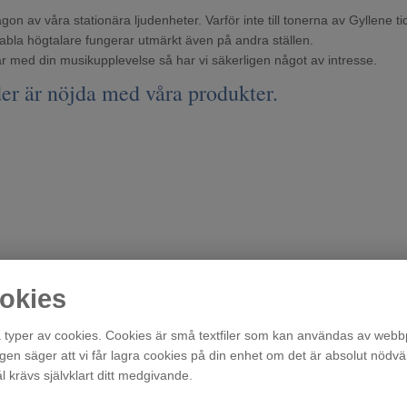
on av våra stationära ljudenheter. Varför inte till tonerna av Gyllene t
ortabla högtalare fungerar utmärkt även på andra ställen.
tar med din musikupplevelse så har vi säkerligen något av intresse.
er är nöjda med våra produkter.
okies
typer av cookies. Cookies är små textfiler som kan användas av webbp
agen säger att vi får lagra cookies på din enhet om det är absolut nödvä
krävs självklart ditt medgivande.