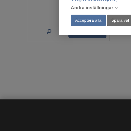
649
:-
Ändra inställningar
Acceptera alla
Spara val
Köp