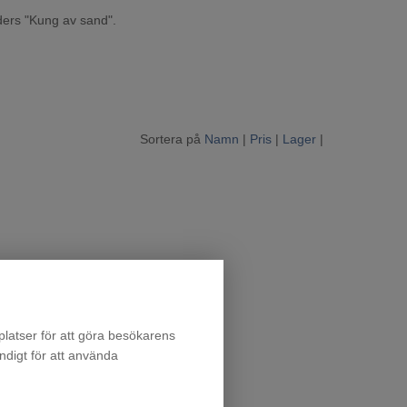
iders "Kung av sand".
Sortera på
Namn
|
Pris
|
Lager
|
latser för att göra besökarens
ndigt för att använda