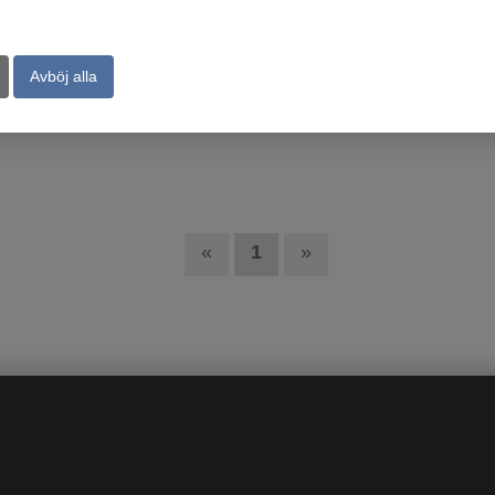
Avböj alla
«
1
»