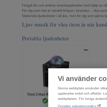
Förgyll din och andras strandupplevelse med hjälp av någ
För dig som inte är särskilt förtjust i stranden... våra p
Stationära ljudenheter i all ära, men för dig som gärna 
Ljuv musik för våra öron är när kund
Portabla ljudenheter
Vi använder co
Denna webbplats använder olika 
upplevelse enkel och effektiv. L
Trust Urban Rechareable Wireless Speaker
webbplatsen. För övriga ändamål 
Fåtal i lager!
Googles sekretesspolicy