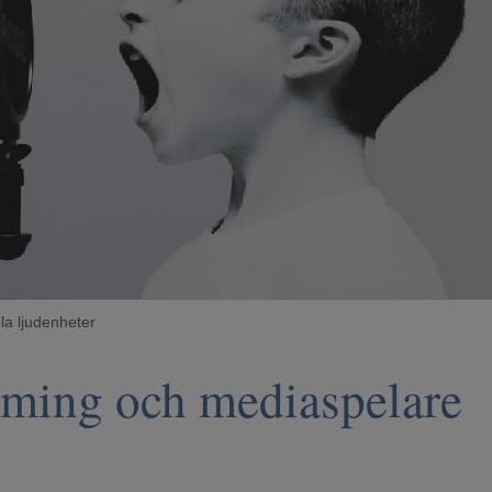
la ljudenheter
aming och medias
pelare 