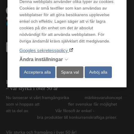
Denna webbplats använder olika typer av cookies.
Cookies är små textfiler som kan användas av
webbplatser för att göra besökarens upplevelse
enkel och effektiv. Lagen säger att vi får lagra
cookies på din enhet om det är absolut
nödvändigt för att använda webbplatsen. För
övriga ändamål krävs självklart ditt medgivande.
Googles sekretesspolicy
Ändra inställningar
Acceptera alla
Spara val
Avböj alla
Kvalité, service och omtanke
– vår styrka i över 50 år
Nu lanserar vi vårt framgångsrika märkesvarukoncept
som vi hoppas att fler svenskar får möjlighet
att ta del av. Vår filosofi är enkel -
bra produkter till konkurrenskraftiga priser.
Vår styrka och framgång i över 50 år!