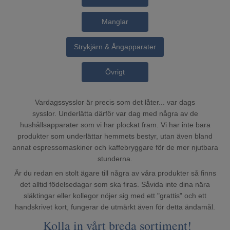
Mina sidor
Manglar
Strykjärn & Ångapparater
Övrigt
Vardagssysslor är precis som det låter... var dags
sysslor. Underlätta därför var dag med några av de
hushållsapparater som vi har plockat fram. Vi har inte bara
produkter som underlättar hemmets bestyr, utan även bland
annat espressomaskiner och kaffebryggare för de mer njutbara
stunderna.
Är du redan en stolt ägare till några av våra produkter så finns
det alltid födelsedagar som ska firas. Såvida inte dina nära
släktingar eller kollegor nöjer sig med ett "grattis" och ett
handskrivet kort, fungerar de utmärkt även för detta ändamål.
Kolla in vårt breda sortiment!