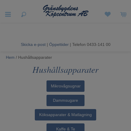
Vigneron EXP
Sommarrea
Skicka e-post
|
Öppettider
| Telefon 0433-141 00
Vitvaror
Hem
/ Hushållsapparater
Hushållsapparater
Hushållsapparater
Ljud & Bild
Mikrovågsugnar
Luftvård och Värme
Dammsugare
Hem & Fritid
Köksapparater & Matlagning
Kundtjänst
Kaffe & Te