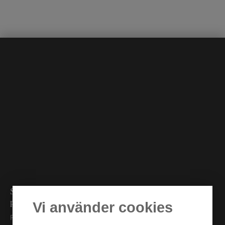
Säkra och förmånliga betalningar hos oss
på Gränsbygden.se
Vi använder cookies
Få hem varorna först och betala sedan.