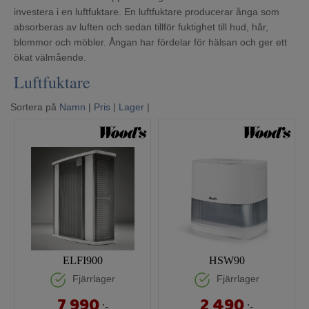
Mina sidor
investera i en luftfuktare. En luftfuktare producerar ånga som
absorberas av luften och sedan tillför fuktighet till hud, hår,
blommor och möbler. Ångan har fördelar för hälsan och ger ett
ökat välmående.
Luftfuktare
Sortera på
Namn
|
Pris
|
Lager
|
ELFI900
HSW90
Fjärrlager
Fjärrlager
7 990
2 490
:-
:-