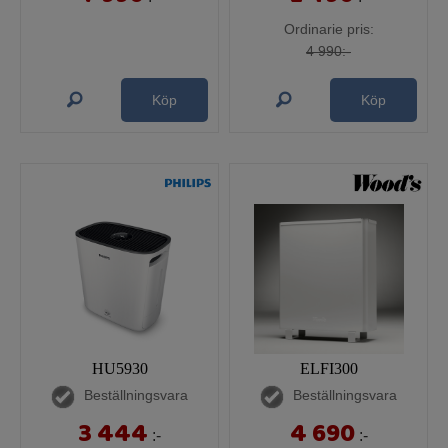
Ordinarie pris:
4 990:-
Köp
Köp
HU5930
ELFI300
Beställningsvara
Beställningsvara
3 444
4 690
:-
:-