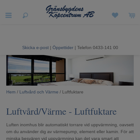
Vigneron EXP
Sommarrea
Skicka e-post
|
Öppettider
| Telefon 0433-141 00
Vitvaror
Hushållsapparater
Ljud & Bild
Hem
/
Luftvård och Värme
/ Luftfuktare
Luftvård och Värme
Luftvård/Värme
- Luftfuktare
Hem & Fritid
Luften inomhus blir automatiskt torrare vid uppvärmning, oavsett
Kundtjänst
om du använder dig av värmepump, element eller kamin. För att
minska besvären vid uppvärmning kan det vara smart att