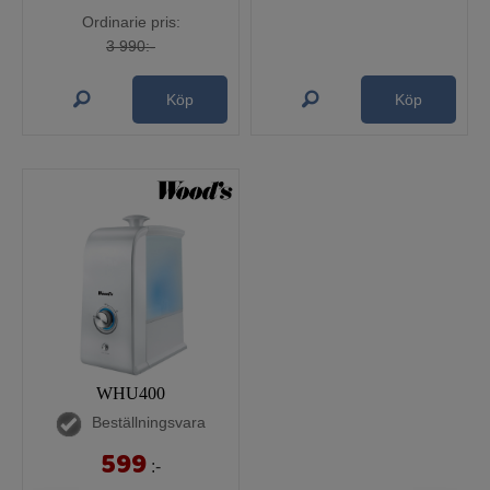
Ordinarie pris:
3 990:-
Köp
Köp
WHU400
Beställningsvara
599
:-