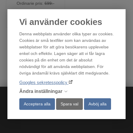
Ordinarie pris:
699:-
Köp
Vi använder cookies
Denna webbplats använder olika typer av cookies.
Cookies är små textfiler som kan användas av
webbplatser för att göra besökarens upplevelse
«
1
»
enkel och effektiv. Lagen säger att vi får lagra
cookies på din enhet om det är absolut
nödvändigt för att använda webbplatsen. För
övriga ändamål krävs självklart ditt medgivande.
Googles sekretesspolicy
Ändra inställningar
Acceptera alla
Spara val
Avböj alla