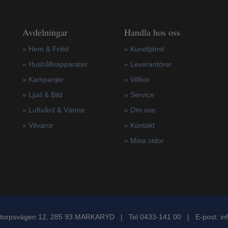
Avdelningar
Handla hos oss
» Hem & Fritid
»
Kundtjänst
»
Hushållsapparater
»
Leverantörer
»
Kampanjer
»
Villkor
» Ljud & Bild
»
Service
» Luftvård & Värme
»
Om oss
»
Vitvaror
»
Kontakt
»
Mina sidor
torpsvägen 12, 285 93 MARKARYD | Tel 0433-141 00 | E-post:
in