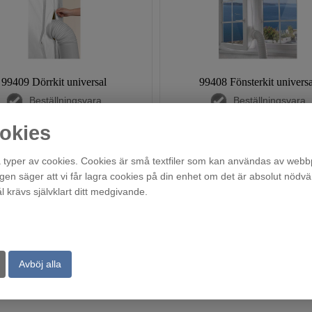
99409 Dörrkit universal
99408 Fönsterkit universa
Beställningsvara
Beställningsvara
498
299
:-
:-
okies
Ordinarie pris:
399:-
typer av cookies. Cookies är små textfiler som kan användas av webbp
agen säger att vi får lagra cookies på din enhet om det är absolut nödvä
krävs självklart ditt medgivande.
Köp
Kö
Avböj alla
«
1
»