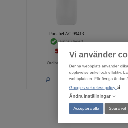
Portabel AC 99413
Finns i lager!
5 990
:-
Vi använder co
Ordinarie pris:
7 990:-
Denna webbplats använder olika 
upplevelse enkel och effektiv. L
webbplatsen. För övriga ändamål 
Köp
Googles sekretesspolicy
Ändra inställningar
Acceptera alla
Spara val