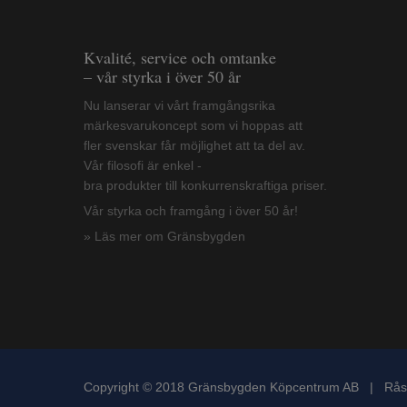
Kvalité, service och omtanke
– vår styrka i över 50 år
Nu lanserar vi vårt framgångsrika
märkesvarukoncept som vi hoppas att
fler svenskar får möjlighet att ta del av.
Vår filosofi är enkel -
bra produkter till konkurrenskraftiga priser.
Vår styrka och framgång i över 50 år!
» Läs mer om Gränsbygden
Copyright © 2018 Gränsbygden Köpcentrum AB | Rås