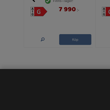
Finns i lager!
7 990
:-
Köp