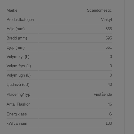
Märke
Scandomestic
Produktkategori
Vinkyl
Höjd (mm)
865
Bredd (mm)
595
Djup (mm)
561
Volym kyl (L)
0
Volym frys (L)
0
Volym ugn (L)
0
Ljudnivå (dB)
40
Placering/Typ
Fristående
Antal Flaskor
46
Energiklass
G
kWh/annum
130