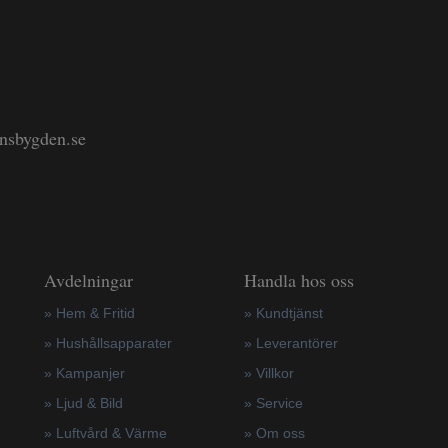
änsbygden.se
Avdelningar
Handla hos oss
» Hem & Fritid
»
Kundtjänst
»
Hushållsapparater
»
Leverantörer
»
Kampanjer
»
Villkor
» Ljud & Bild
»
Service
» Luftvård & Värme
»
Om oss