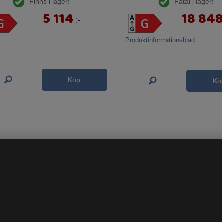
Finns i lager!
Fåtal i lager!
5 114
18 84
:-
Produktinformationsblad
Köp
Kö