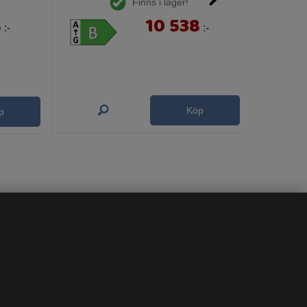
Finns i lager!
8
10 538
:-
:-
Köp
p