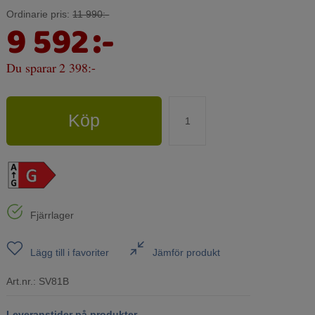
Ordinarie pris:
11 990:-
9 592
:-
Du sparar
2 398:-
Köp
Fjärrlager
Lägg till i favoriter
Jämför produkt
Art.nr.:
SV81B
Leveranstider på produkter