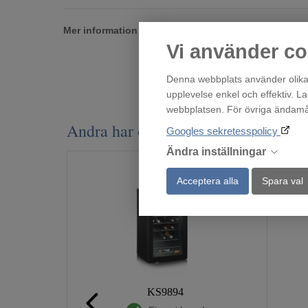
Mer information
Vi använder co
Denna webbplats använder olika 
upplevelse enkel och effektiv. L
webbplatsen. För övriga ändamål 
Andra har också tittat på
Googles sekretesspolicy
Ändra inställningar
Acceptera alla
Spara val
KS9894