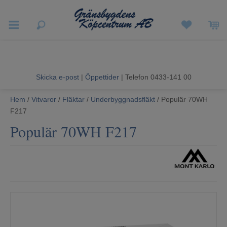
Vigneron EXP
Sommarrea
Skicka e-post
|
Öppettider
| Telefon 0433-141 00
Vitvaror
Hem
/
Vitvaror
/
Fläktar
/
Underbyggnadsfläkt
/ Populär 70WH
F217
Hushållsapparater
Populär 70WH F217
Ljud & Bild
Luftvård och Värme
Hem & Fritid
Kundtjänst