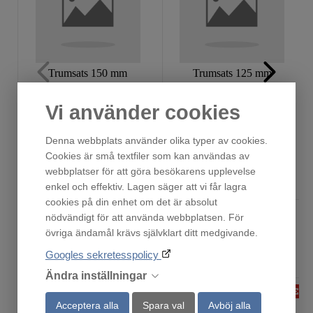
Trumsats 150 mm
Trumsats 125 mm
Finns i lager!
Beställningsvara
Vi använder cookies
495
299
:-
:-
Denna webbplats använder olika typer av cookies.
Cookies är små textfiler som kan användas av
webbplatser för att göra besökarens upplevelse
Köp
Köp
enkel och effektiv. Lagen säger att vi får lagra
cookies på din enhet om det är absolut
nödvändigt för att använda webbplatsen. För
övriga ändamål krävs självklart ditt medgivande.
Andra har också tittat på
Googles sekretesspolicy
Ändra inställningar
Acceptera alla
Spara val
Avböj alla