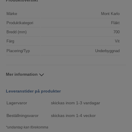
Produktöversikt
Märke
Mont Karlo
Produktkategori
Fläkt
Bredd (mm)
700
Färg
Vit
Placering/Typ
Underbyggnad
Mer information
Leveranstider på produkter
Lagervaror
skickas inom 1-3 vardagar
Beställningsvaror
skickas inom 1-4 veckor
*undantag kan förekomma