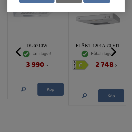
DU6710W
FLÄKT 1201A 70 VIT
En i lager!
Fåtal i lager!
3 990
2 748
:-
:-
Köp
Köp