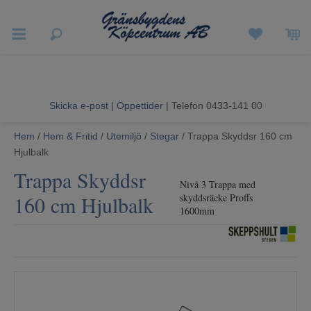
Vigneron EXP
Sommarrea
Skicka e-post
|
Öppettider
| Telefon 0433-141 00
Vitvaror
Hem
/
Hem & Fritid
/
Utemiljö
/
Stegar
/ Trappa Skyddsr 160 cm
Hjulbalk
Hushållsapparater
Trappa Skyddsr
Nivå 3 Trappa med
Ljud & Bild
160 cm Hjulbalk
skyddsräcke Proffs
1600mm
Luftvård och Värme
Hem & Fritid
Kundtjänst