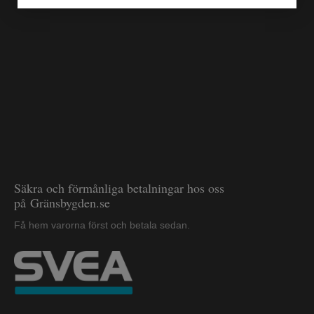
Säkra och förmånliga betalningar hos oss
på Gränsbygden.se
Få hem varorna först och betala sedan.