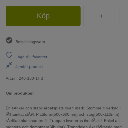
Köp
Beställningsvara
Lägg till i favoriter
Jämför produkt
Art.nr.:
240-160-1HB
Om produkten
En sÃ¤ker och stabil arbetsplats ovan mark. Stomme tillverkad i
fÃ¶rzinkat stÃ¥l. Plattform(500x600mm) och steg(500x110mm) i
rÃ¤fflad aluminumprofil. Trappan levereras ihopfÃ¤lld. Enkel att
montera och demontera(4bultar). Trappdelen Ã¤r fÃ¶rsedd med