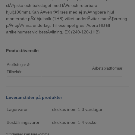
slÃ¤psko och bakstaget med lÃ¥s och roterbara
hjul(100mm).Kan Ã¤ven fÃ¶rses med ej svÃ¤ngbara hjul
monterade pÃ¥ hjulbalk (1HB) vilket underlÃ¤ttar manÃ¶vrering
pÃ¥ ojÃ¤mna underlag. Till exempel grus. Adera HB till
artikelnumret vid bestÃ¤llning, EX (240-120-1HB)
Produktöversikt
Proffstegar &
Arbetsplattformar
Tillbehör
Leveranstider på produkter
Lagervaror
skickas inom 1-3 vardagar
Beställningsvaror
skickas inom 1-4 veckor
*undantag kan förekomma