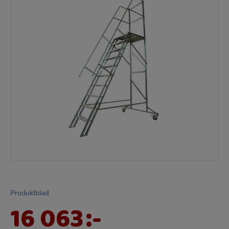
Mina sidor
Produktblad
16 063
:-