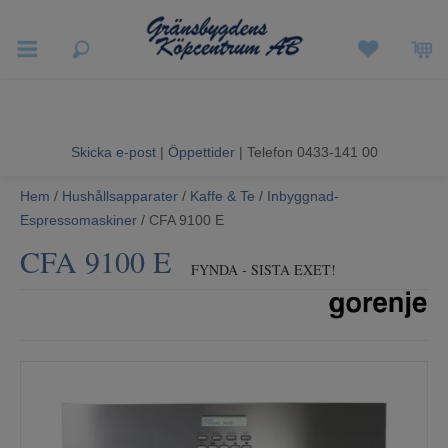
Vigneron EXP
Sommarrea
Skicka e-post
|
Öppettider
| Telefon 0433-141 00
Vitvaror
Hem
/
Hushållsapparater
/
Kaffe & Te
/
Inbyggnad-
Espressomaskiner
/ CFA 9100 E
Hushållsapparater
CFA 9100 E
FYNDA - SISTA EXET!
Ljud & Bild
Luftvård och Värme
Hem & Fritid
Kundtjänst