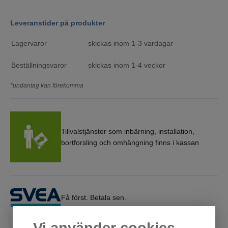
Leveranstider på produkter
Lagervaror
skickas inom 1-3 vardagar
Beställningsvaror
skickas inom 1-4 veckor
*undantag kan förekomma
Tillvalstjänster som inbärning, installation,
bortforsling och omhängning finns i kassan
Få först. Betala sen.
Vi använder cookies