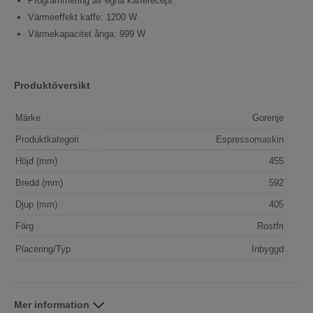
Programmering av egna kafferecept
Värmeeffekt kaffe: 1200 W
Värmekapacitet ånga: 999 W
Produktöversikt
Märke
Gorenje
Produktkategori
Espressomaskin
Höjd (mm)
455
Bredd (mm)
592
Djup (mm)
405
Färg
Rostfri
Placering/Typ
Inbyggd
Mer information