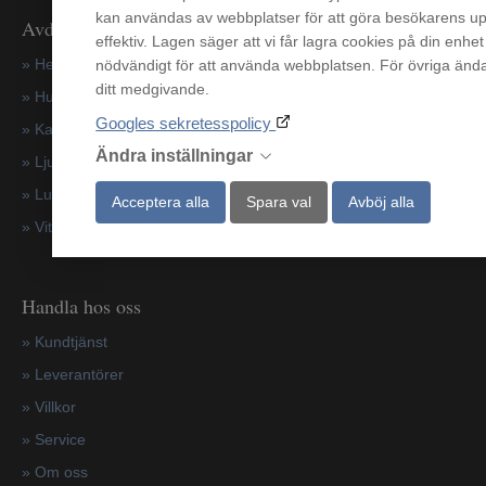
kan användas av webbplatser för att göra besökarens up
Avdelningar
effektiv. Lagen säger att vi får lagra cookies på din enhe
» Hem & Fritid
nödvändigt för att använda webbplatsen. För övriga ända
ditt medgivande.
»
Hushållsapparater
Googles sekretesspolicy
»
Kampanjer
Ändra inställningar
» Ljud & Bild
» Luftvård & Värme
Acceptera alla
Spara val
Avböj alla
»
Vitvaror
Handla hos oss
»
Kundtjänst
»
Leverantörer
»
Villkor
»
Service
»
Om oss