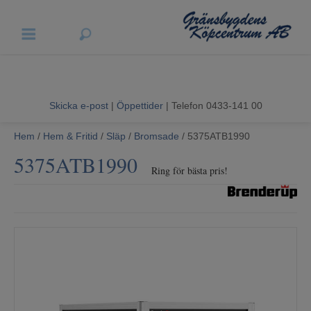
Vigneron EXP
Sommarrea
Skicka e-post
|
Öppettider
| Telefon 0433-141 00
Vitvaror
Hem
/
Hem & Fritid
/
Släp
/
Bromsade
/ 5375ATB1990
5375ATB1990
Hushållsapparater
Ring för bästa pris!
Ljud & Bild
Luftvård och Värme
Hem & Fritid
Kundtjänst