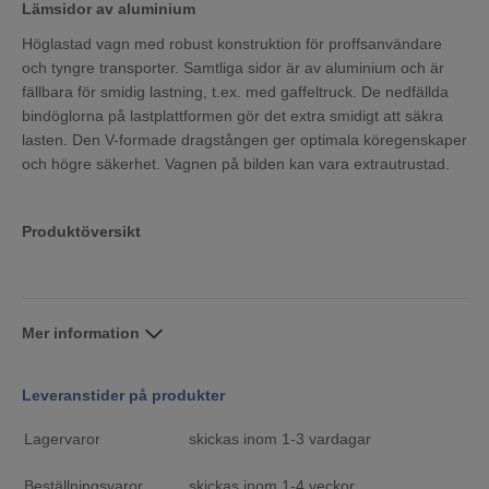
Lämsidor av aluminium
Höglastad vagn med robust konstruktion för proffsanvändare
och tyngre transporter. Samtliga sidor är av aluminium och är
fällbara för smidig lastning, t.ex. med gaffeltruck. De nedfällda
bindöglorna på lastplattformen gör det extra smidigt att säkra
lasten. Den V-formade dragstången ger optimala köregenskaper
och högre säkerhet. Vagnen på bilden kan vara extrautrustad.
Produktöversikt
Mer information
Leveranstider på produkter
Lagervaror
skickas inom 1-3 vardagar
Beställningsvaror
skickas inom 1-4 veckor