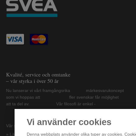
Kvalité, service och omtanke
– vår styrka i över 50 år
Nu lanserar vi vårt framgångsrika märkesvarukoncept
som vi hoppas att fler svenskar får möjlighet
att ta del av. Vår filosofi är enkel -
bra produkter till konkurrenskraftiga priser.
Vi använder cookies
Vår styrka och framgång i över 50 år!
Denna webbplats använder olika typer av cookies. Cookie
» Läs mer om Gränsbygden