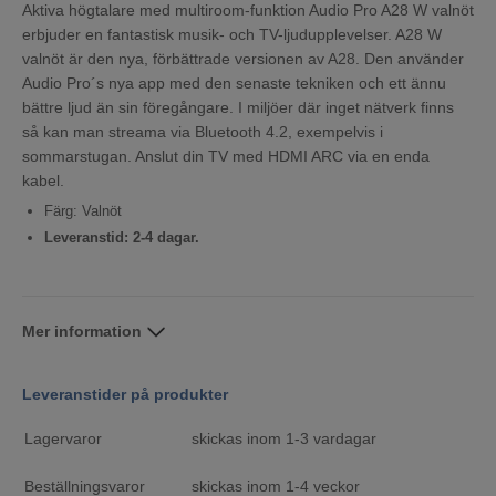
Aktiva högtalare med multiroom-funktion Audio Pro A28 W valnöt
erbjuder en fantastisk musik- och TV-ljudupplevelser. A28 W
valnöt är den nya, förbättrade versionen av A28. Den använder
Audio Pro´s nya app med den senaste tekniken och ett ännu
bättre ljud än sin föregångare. I miljöer där inget nätverk finns
så kan man streama via Bluetooth 4.2, exempelvis i
sommarstugan. Anslut din TV med HDMI ARC via en enda
kabel.
Färg: Valnöt
Leveranstid: 2-4 dagar.
Mer information
Leveranstider på produkter
Lagervaror
skickas inom 1-3 vardagar
Beställningsvaror
skickas inom 1-4 veckor