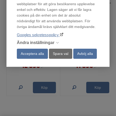
webbplatser för att göra besökarens upplevelse
enkel och effektiv. Lagen säger att vi får lagra
cookies på din enhet om det är absolut
nödvändigt för att använda webbplatsen. För
övriga ändamål krävs självklart ditt medgivande.
Googles sekretesspolicy
Ändra inställningar
A48W VALNÖT
A48W SVARTA
Acceptera alla
Spara val
Avböj alla
Fåtal i lager!
Fåtal i lager!
12 890
11 890
:-
:-
Köp
Köp