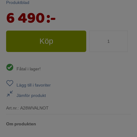
Produktblad
6 490
:-
Köp
Fåtal i lager!
Lägg till i favoriter
Jämför produkt
Art.nr.:
A28WVALNOT
Om produkten