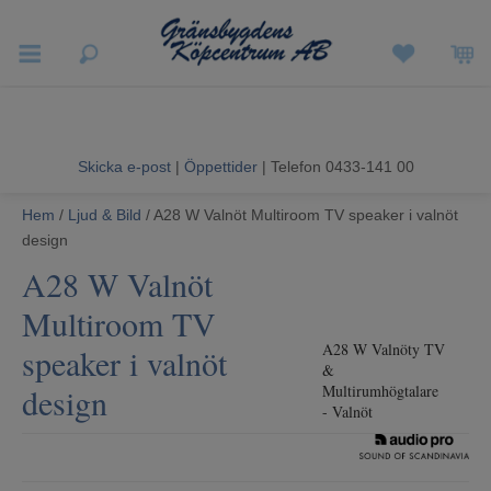
Vigneron EXP
Sommarrea
Skicka e-post
|
Öppettider
| Telefon 0433-141 00
Vitvaror
Hem
/
Ljud & Bild
/ A28 W Valnöt Multiroom TV speaker i valnöt
design
Hushållsapparater
A28 W Valnöt
Ljud & Bild
Multiroom TV
A28 W Valnöty TV
speaker i valnöt
Luftvård och Värme
&
design
Multirumhögtalare
Hem & Fritid
- Valnöt
Kundtjänst