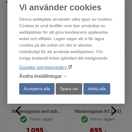
Vi använder cookies
Denna webbplats använder olika typer av cookies.
Cookies är små textfiler som kan användas av
webbplatser för att göra besökarens upplevelse
Andra har också tittat på
enkel och effektiv. Lagen säger att vi får lagra
cookies på din enhet om det är absolut
nödvändigt för att använda webbplatsen. För
övriga ändamål krävs självklart ditt medgivande.
Googles sekretesspolicy
Ändra inställningar
Acceptera alla
Spara val
Avböj alla
Monteringsram med utdragsskiva
Monteringsram KCL103
Finns i lager!
Finns i lager!
1 095
695
:-
:-