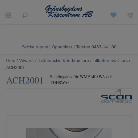
Vigneron EXP
Sommarrea
Skicka e-post
|
Öppettider
| Telefon 0433-141 00
Vitvaror
Hem
/
Vitvaror
/
Tvättmaskin & torktumlare
/
Tillbehör tvätt-tork
/
ACH2001
Hushållsapparater
ACH2001
Staplingssats för WMF1408WA och
TDH8WA3
Ljud & Bild
Luftvård och Värme
Hem & Fritid
Kundtjänst