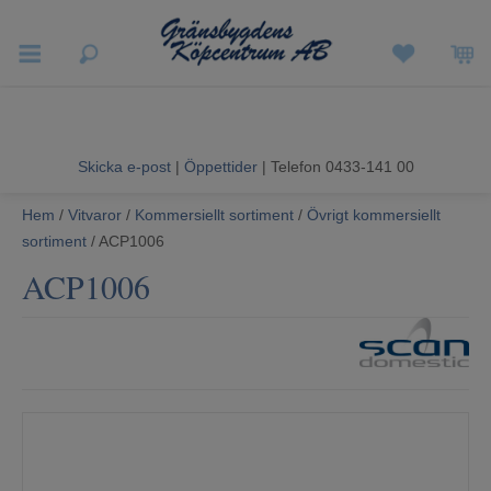
Vigneron EXP
Sommarrea
Skicka e-post
|
Öppettider
| Telefon 0433-141 00
Vitvaror
Hem
/
Vitvaror
/
Kommersiellt sortiment
/
Övrigt kommersiellt
sortiment
/ ACP1006
Hushållsapparater
ACP1006
Ljud & Bild
Luftvård och Värme
Hem & Fritid
Kundtjänst