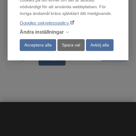
nödvändigt för att använda webbplatsen. För
Coca-Cola Coolcube
RTW100
övriga ändamål krävs självklart ditt medgivande.
Fåtal i lager!
En i lager!
4 999
9 490
Googles sekretesspolicy
:-
:-
Ändra inställningar
Acceptera alla
Spara val
Avböj alla
Köp
Köp