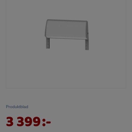
Mina sidor
Produktblad
3 399
:-