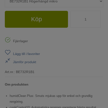
Köp
Fjärrlager
Lägg till i favoriter
Jämför produkt
Art.nr.:
BE732R1B1
Om produkten
humidClean Plus: Smuts mjukas upp för enkel och grundlig
rengöring.
cookControl10: Automatiska program garanterar bästa resultat.