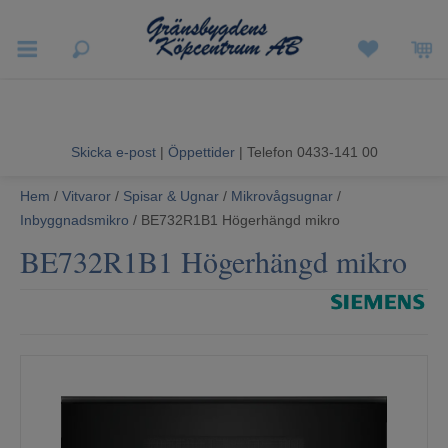
Vigneron EXP
Sommarrea
Skicka e-post
|
Öppettider
| Telefon 0433-141 00
Vitvaror
Hem
/
Vitvaror
/
Spisar & Ugnar
/
Mikrovågsugnar
/
Inbyggnadsmikro
/ BE732R1B1 Högerhängd mikro
Hushållsapparater
BE732R1B1 Högerhängd mikro
Ljud & Bild
Luftvård och Värme
Hem & Fritid
Kundtjänst