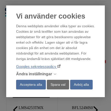
Få först. Betala sen.
Vi använder cookies
Denna webbplats använder olika typer av cookies.
Cookies är små textfiler som kan användas av
webbplatser för att göra besökarens upplevelse
enkel och effektiv. Lagen säger att vi får lagra
Andra har också tittat på
cookies på din enhet om det är absolut
nödvändigt för att använda webbplatsen. För
övriga ändamål krävs självklart ditt medgivande.
Googles sekretesspolicy
Ändra inställningar
Acceptera alla
Spara val
Avböj alla
LMS4253TMX
BFL524MS0