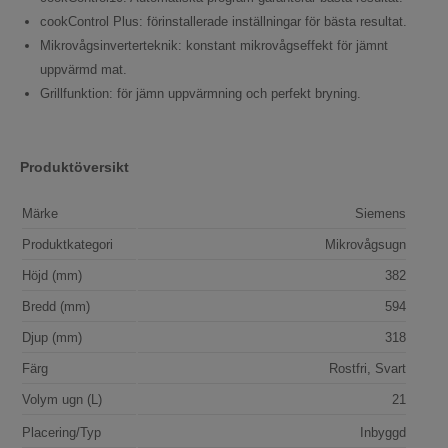
cookControl Plus: förinstallerade inställningar för bästa resultat.
Mikrovågsinverterteknik: konstant mikrovågseffekt för jämnt
uppvärmd mat.
Grillfunktion: för jämn uppvärmning och perfekt bryning.
Produktöversikt
Märke
Siemens
Produktkategori
Mikrovågsugn
Höjd (mm)
382
Bredd (mm)
594
Djup (mm)
318
Färg
Rostfri, Svart
Volym ugn (L)
21
Placering/Typ
Inbyggd