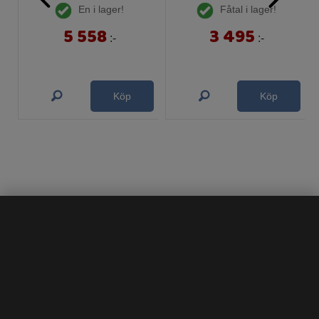
En i lager!
Fåtal i lager!
5 558
3 495
:-
:-
Köp
Köp