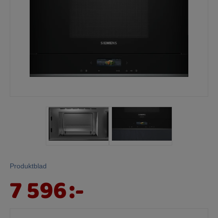
Mina sidor
Produktblad
7 596
:-