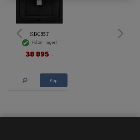
KBC85T
Fåtal i lager!
38 895
:-
Köp