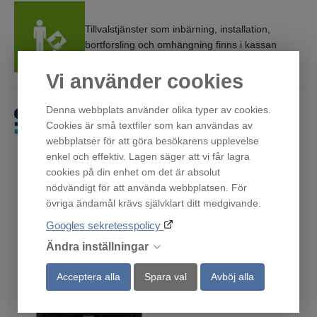
Tillvalstjänster som inbärning, installation,
bortforsling och omhängning finns i kassan
Vi använder cookies
Denna webbplats använder olika typer av cookies.
Få först. Betala sen.
Cookies är små textfiler som kan användas av
webbplatser för att göra besökarens upplevelse
enkel och effektiv. Lagen säger att vi får lagra
cookies på din enhet om det är absolut
nödvändigt för att använda webbplatsen. För
övriga ändamål krävs självklart ditt medgivande.
Andra har också tittat på
Googles sekretesspolicy
Ändra inställningar
Acceptera alla
Spara val
Avböj alla