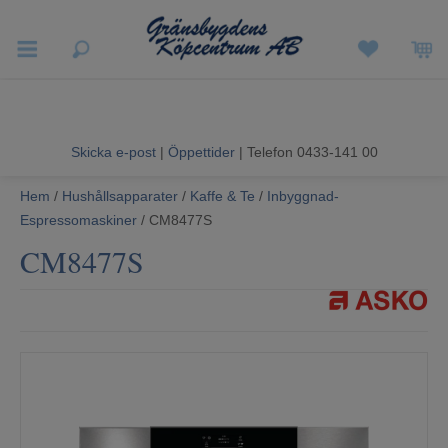
Vigneron EXP
Sommarrea
Skicka e-post
|
Öppettider
| Telefon 0433-141 00
Vitvaror
Hem
/
Hushållsapparater
/
Kaffe & Te
/
Inbyggnad-
Espressomaskiner
/ CM8477S
Hushållsapparater
CM8477S
Ljud & Bild
Luftvård och Värme
Hem & Fritid
Kundtjänst