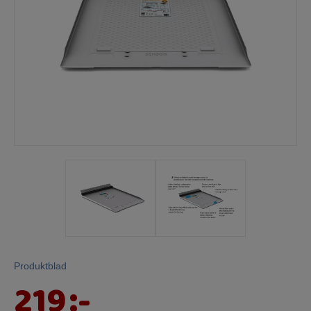
Mina sidor
Produktblad
219
:-