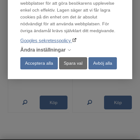
webbplatser för att göra besökarens upplevelse
enkel och effektiv. Lagen säger att vi får lagra
cookies på din enhet om det är absolut
nödvändigt för att använda webbplatsen. För
övriga ändamål krävs självklart ditt medgivande.
Googles sekretesspolicy
Ändra inställningar
Droppskydd60
Droppskydd 60cm Kyl/Frys
Acceptera alla
Spara val
Avböj alla
Finns i lager!
En i lager!
219
219
:-
:-
Köp
Köp