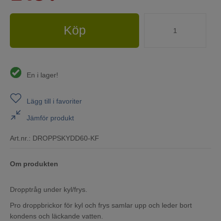
Köp
En i lager!
Lägg till i favoriter
Jämför produkt
Art.nr.:
DROPPSKYDD60-KF
Om produkten
Dropptråg under kyl/frys.
Pro droppbrickor för kyl och frys samlar upp och leder bort
kondens och läckande vatten.