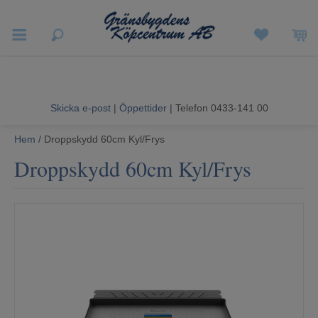
Vigneron EXP
Sommarrea
Skicka e-post
|
Öppettider
| Telefon 0433-141 00
Vitvaror
Hem
/ Droppskydd 60cm Kyl/Frys
Droppskydd 60cm Kyl/Frys
Hushållsapparater
Ljud & Bild
Luftvård och Värme
Hem & Fritid
Kundtjänst