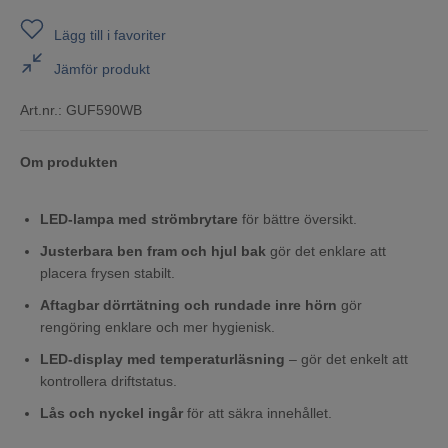
Lägg till i favoriter
Jämför produkt
Art.nr.:
GUF590WB
Om produkten
LED‑lampa med strömbrytare
för bättre översikt.
Justerbara ben fram och hjul bak
gör det enklare att
placera frysen stabilt.
Aftagbar dörrtätning och rundade inre hörn
gör
rengöring enklare och mer hygienisk.
LED‑display med temperaturläsning
– gör det enkelt att
kontrollera driftstatus.
Lås och nyckel ingår
för att säkra innehållet.