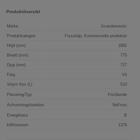
Produktöversikt
Märke
Scandomestic
Produktkategori
Frysskåp, Kommersiella produkter
Höjd (mm)
1882
Bredd (mm)
775
Djup (mm)
727
Färg
Vit
Volym frys (L)
510
Placering/Typ
Fristående
Avfrostningsfunktion
NoFrost
Energiklass
B
kWh/annum
1376