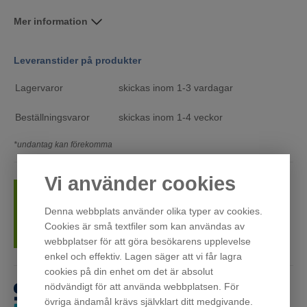
Mer information
Leveranstider på produkter
Lagervaror
skickas inom 1-3 vardagar
Beställningsvaror
skickas inom 1-4 veckor
*undantag kan förekomma
Vi använder cookies
Tillvalstjänster som inbärning, installation,
Denna webbplats använder olika typer av cookies.
bortforsling och omhängning finns i kassan
Cookies är små textfiler som kan användas av
webbplatser för att göra besökarens upplevelse
enkel och effektiv. Lagen säger att vi får lagra
cookies på din enhet om det är absolut
nödvändigt för att använda webbplatsen. För
Få först. Betala sen.
övriga ändamål krävs självklart ditt medgivande.