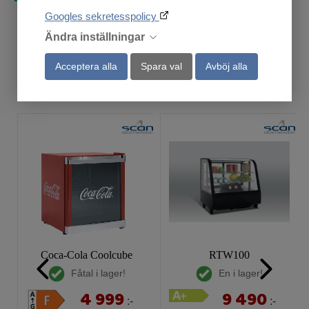
Googles sekretesspolicy
Ändra inställningar
Acceptera alla
Spara val
Avböj alla
Andra har också tittat på
Coca-Cola Coolcube
RTW100
Fåtal i lager!
En i lager!
4 999
9 490
:-
:-