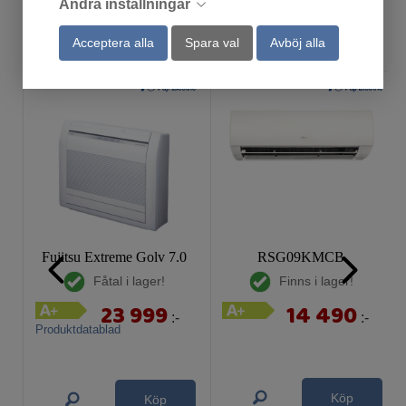
Ändra inställningar
Andra har också tittat på
Acceptera alla
Spara val
Avböj alla
Fujitsu Extreme Golv 7.0
RSG09KMCB
Fåtal i lager!
Finns i lager!
23 999
14 490
:-
:-
Produktdatablad
Köp
Köp