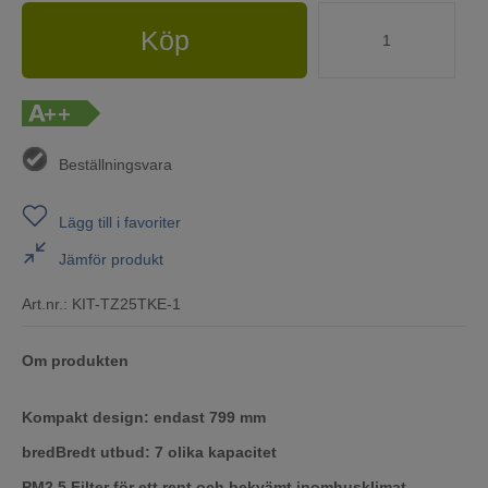
Köp
Beställningsvara
Lägg till i favoriter
Jämför produkt
Art.nr.:
KIT-TZ25TKE-1
Om produkten
Kompakt design: endast 799 mm
bredBredt utbud: 7 olika kapacitet
PM2.5 Filter för ett rent och bekvämt inomhusklimat