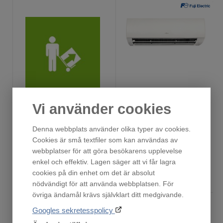
Nedmontering av befintlig värmepump
RSG09KMCB
Vi använder cookies
Köp till!
Finns i lager!
999
14 490
Denna webbplats använder olika typer av cookies.
:-
:-
Cookies är små textfiler som kan användas av
webbplatser för att göra besökarens upplevelse
enkel och effektiv. Lagen säger att vi får lagra
cookies på din enhet om det är absolut
Köp
Köp
nödvändigt för att använda webbplatsen. För
övriga ändamål krävs självklart ditt medgivande.
Googles sekretesspolicy