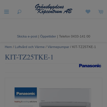
Vigneron EXP
Sommarrea
Skicka e-post
|
Öppettider
| Telefon 0433-141 00
Vitvaror
Hem
/
Luftvård och Värme
/
Värmepumpar
/ KIT-TZ25TKE-1
Hushållsapparater
KIT-TZ25TKE-1
Ljud & Bild
Luftvård och Värme
Hem & Fritid
Kundtjänst
Mina sidor