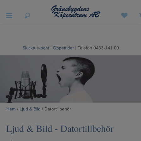
Vigneron EXP
Sommarrea
Skicka e-post
|
Öppettider
| Telefon 0433-141 00
Vitvaror
Hushållsapparater
Ljud & Bild
Luftvård och Värme
Hem
/
Ljud & Bild
/ Datortillbehör
Hem & Fritid
Ljud & Bild
- Datortillbehör
Kundtjänst