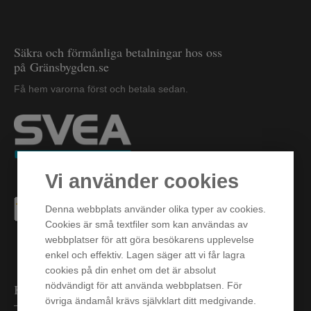
Säkra och förmånliga betalningar hos oss
på Gränsbygden.se
Få hem varorna först och betala sedan.
Vi använder cookies
Denna webbplats använder olika typer av cookies.
Cookies är små textfiler som kan användas av
webbplatser för att göra besökarens upplevelse
enkel och effektiv. Lagen säger att vi får lagra
cookies på din enhet om det är absolut
nödvändigt för att använda webbplatsen. För
Kvalité, service och omtanke
övriga ändamål krävs självklart ditt medgivande.
– vår styrka i över 50 år