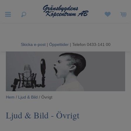
Vigneron EXP
Sommarrea
Skicka e-post
|
Öppettider
| Telefon 0433-141 00
Vitvaror
Hushållsapparater
Ljud & Bild
Luftvård och Värme
Hem
/
Ljud & Bild
/ Övrigt
Hem & Fritid
Ljud & Bild
- Övrigt
Kundtjänst