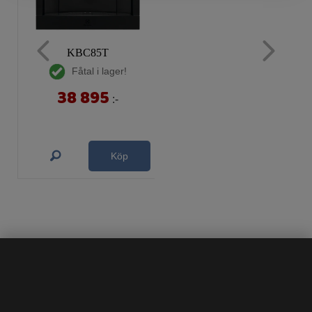
KBC85T
Fåtal i lager!
38 895
:-
Köp