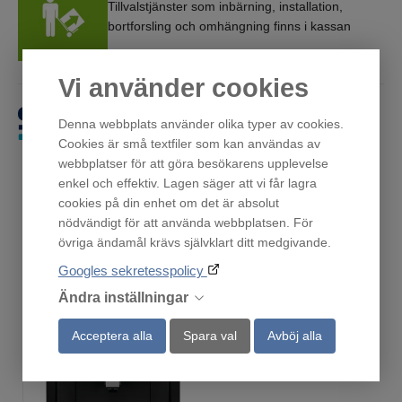
Tillvalstjänster som inbärning, installation,
bortforsling och omhängning finns i kassan
Vi använder cookies
Få först. Betala sen.
Denna webbplats använder olika typer av cookies.
Cookies är små textfiler som kan användas av
webbplatser för att göra besökarens upplevelse
enkel och effektiv. Lagen säger att vi får lagra
cookies på din enhet om det är absolut
nödvändigt för att använda webbplatsen. För
Andra har också tittat på
övriga ändamål krävs självklart ditt medgivande.
Googles sekretesspolicy
Ändra inställningar
Acceptera alla
Spara val
Avböj alla