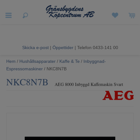
Vigneron EXP
Sommarrea
Skicka e-post
|
Öppettider
| Telefon 0433-141 00
Vitvaror
Hem
/
Hushållsapparater
/
Kaffe & Te
/
Inbyggnad-
Espressomaskiner
/ NKC8N7B
Hushållsapparater
NKC8N7B
AEG 8000 Inbyggd Kaffemaskin Svart
Ljud & Bild
Luftvård och Värme
Hem & Fritid
Kundtjänst