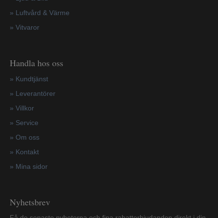
» Luftvård & Värme
»
Vitvaror
Handla hos oss
»
Kundtjänst
»
Leverantörer
»
Villkor
»
Service
»
Om oss
»
Kontakt
»
Mina sidor
Nyhetsbrev
Få de senaste nyheterna och fina rabatterbjudanden direkt i din