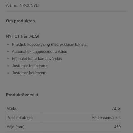
Art.nr.:
NKC8N7B
Om produkten
NYHET från AEG!
Praktisk koppbelysing med exklusiv känsla
Automatisk cappuccino-funktion
Förmalet kaffe kan användas
Justerbar temperatur
Justerbar kaffearom
Produktöversikt
Märke
AEG
Produktkategori
Espressomaskin
Höjd (mm)
450