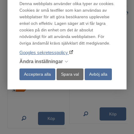
Denna webbplats använder olika typer av cookies.
Cookies är små textfiler som kan användas av
webbplatser för att göra besökarens upplevelse
enkel och effektiv. Lagen säger att vi får lagra
cookies på din enhet om det är absolut
nödvändigt för att använda webbplatsen. För
övriga ändamål krävs självklart ditt medgivande.
Googles sekretesspolicy
Ändra inställningar
Coca-Cola Coolcube
RTW100
Acceptera alla
Spara val
Avböj alla
Fåtal i lager!
En i lager!
4 999
9 490
:-
:-
Köp
Köp