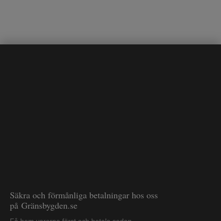
Säkra och förmånliga betalningar hos oss
på Gränsbygden.se
Få hem varorna först och betala sedan.