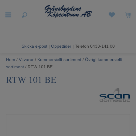
Vigneron EXP
Sommarrea
Skicka e-post
|
Öppettider
| Telefon 0433-141 00
Vitvaror
Hem
/
Vitvaror
/
Kommersiellt sortiment
/
Övrigt kommersiellt
sortiment
/ RTW 101 BE
Hushållsapparater
RTW 101 BE
Ljud & Bild
Luftvård och Värme
Hem & Fritid
Kundtjänst