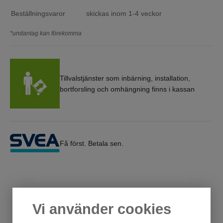
Beställningsvaror
skickas inom 1-4 veckor
*undantag kan förekomma
Tillvalstjänster som inbärning, installation,
bortforsling och omhängning finns i kassan
Få först. Betala sen.
Vi använder cookies
Andra har också tittat på