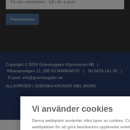
Prenumerera
Copyright © 2018 Gränsbygden Köpcentrum AB |
Råstorpsvägen 12, 285 93 MARKARYD | Tel 0433-141 00 |
E-post:
info@gransbygden.se
ALLA PRISER I SVENSKA KRONOR INKL MOMS
Vi använder cookies
Powered
Denna webbplats använder olika typer av cookies. Co
webbplatser för att göra besökarens upplevelse enkel 
by