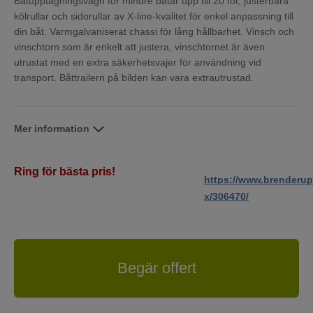
Båtupptagningsvagn för mindre båtar upp till 20 fot, justerbara
kölrullar och sidorullar av X-line-kvalitet för enkel anpassning till
din båt. Varmgalvaniserat chassi för lång hållbarhet. Vinsch och
vinschtorn som är enkelt att justera, vinschtornet är även
utrustat med en extra säkerhetsvajer för användning vid
transport. Båttrailern på bilden kan vara extrautrustad.
Mer information
Ring för bästa pris!
https://www.brenderup
x/306470/
Begär offert