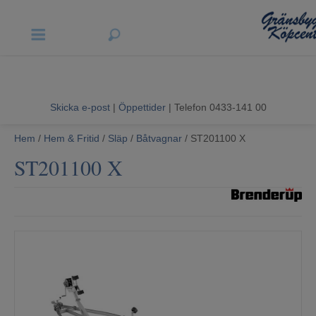
Vigneron EXP
Sommarrea
Skicka e-post
|
Öppettider
| Telefon 0433-141 00
Vitvaror
Hem
/
Hem & Fritid
/
Släp
/
Båtvagnar
/ ST201100 X
ST201100 X
Hushållsapparater
Ljud & Bild
Luftvård och Värme
Hem & Fritid
Kundtjänst