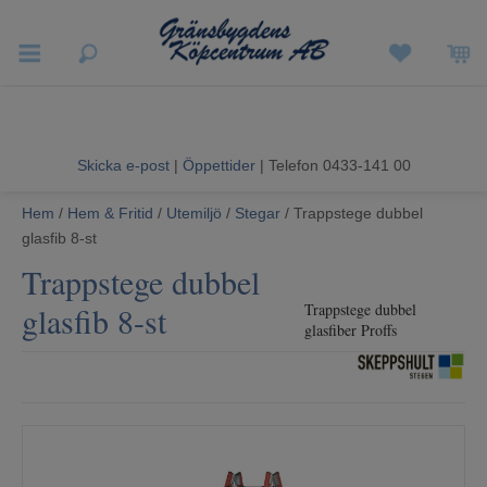
Vigneron EXP
Sommarrea
Skicka e-post
|
Öppettider
| Telefon 0433-141 00
Vitvaror
Hem
/
Hem & Fritid
/
Utemiljö
/
Stegar
/ Trappstege dubbel
glasfib 8-st
Hushållsapparater
Trappstege dubbel
Ljud & Bild
glasfib 8-st
Trappstege dubbel
glasfiber Proffs
Luftvård och Värme
Hem & Fritid
Kundtjänst