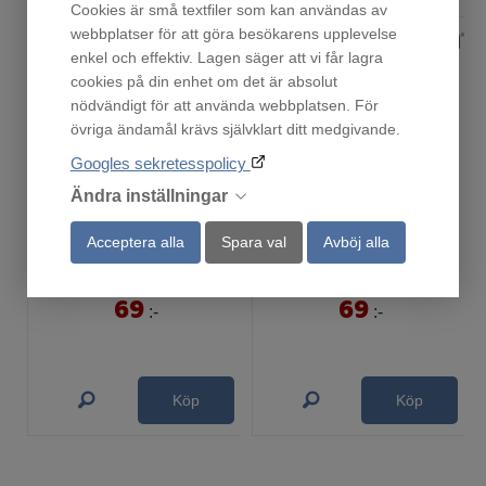
Cookies är små textfiler som kan användas av
webbplatser för att göra besökarens upplevelse
enkel och effektiv. Lagen säger att vi får lagra
cookies på din enhet om det är absolut
nödvändigt för att använda webbplatsen. För
övriga ändamål krävs självklart ditt medgivande.
Googles sekretesspolicy
Ändra inställningar
Sodastream Pepsi Max
Sodastream Pepsi
Acceptera alla
Spara val
Avböj alla
Finns i lager!
Finns i lager!
69
69
:-
:-
Köp
Köp