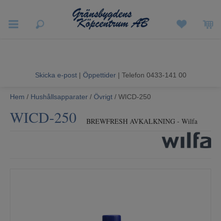
Vigneron EXP
Sommarrea
Skicka e-post
|
Öppettider
| Telefon 0433-141 00
Vitvaror
Hem
/
Hushållsapparater
/
Övrigt
/ WICD-250
WICD-250
Hushållsapparater
BREWFRESH AVKALKNING - Wilfa
Ljud & Bild
Luftvård och Värme
Hem & Fritid
Kundtjänst