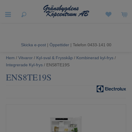
Vigneron EXP
Sommarrea
Skicka e-post
|
Öppettider
| Telefon 0433-141 00
Vitvaror
Hem
/
Vitvaror
/
Kyl-sval & Frysskåp
/
Kombinerad kyl-frys
/
Integrerade Kyl-frys
/ ENS8TE19S
Hushållsapparater
ENS8TE19S
Ljud & Bild
Luftvård och Värme
Hem & Fritid
Kundtjänst