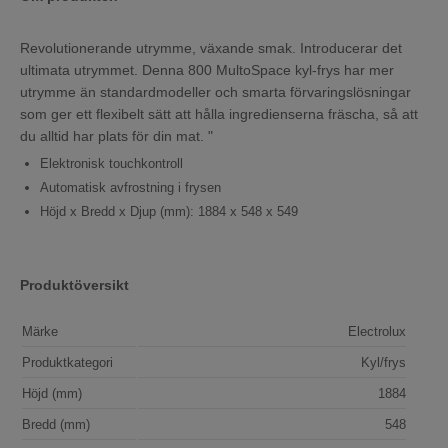
Revolutionerande utrymme, växande smak. Introducerar det
ultimata utrymmet. Denna 800 MultoSpace kyl-frys har mer
utrymme än standardmodeller och smarta förvaringslösningar
som ger ett flexibelt sätt att hålla ingredienserna fräscha, så att
du alltid har plats för din mat. "
Elektronisk touchkontroll
Automatisk avfrostning i frysen
Höjd x Bredd x Djup (mm): 1884 x 548 x 549
Produktöversikt
Märke
Electrolux
Produktkategori
Kyl/frys
Höjd (mm)
1884
Bredd (mm)
548