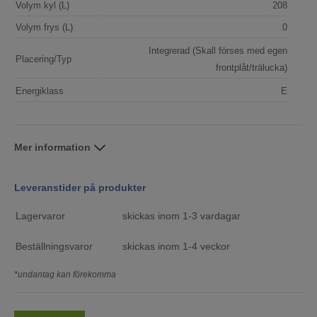
Volym kyl (L)
208
Volym frys (L)
0
Integrerad (Skall förses med egen
Placering/Typ
frontplåt/trälucka)
Energiklass
E
Mer information
Leveranstider på produkter
Lagervaror
skickas inom 1-3 vardagar
Beställningsvaror
skickas inom 1-4 veckor
*undantag kan förekomma