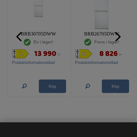
BRB30705DWW
BRB26705DWW
En i lager!
Finns i lager!
13 990
8 826
:-
:-
Produktinformationsblad
Produktinformationsblad
Köp
Köp