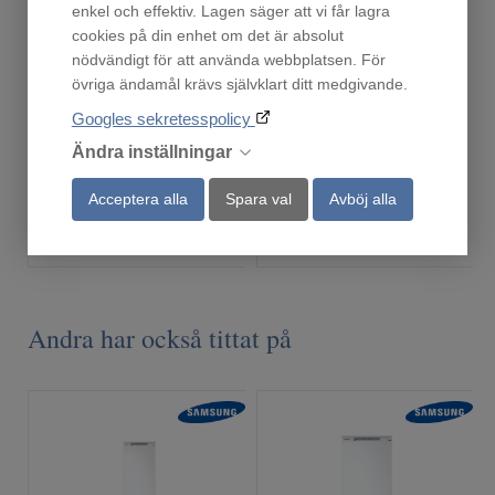
enkel och effektiv. Lagen säger att vi får lagra
cookies på din enhet om det är absolut
nödvändigt för att använda webbplatsen. För
Droppskydd55
M4RHBH01
övriga ändamål krävs självklart ditt medgivande.
Finns i lager!
Beställningsvara
Googles sekretesspolicy
219
279
:-
:-
Ändra inställningar
Acceptera alla
Spara val
Avböj alla
Köp
Köp
Andra har också tittat på