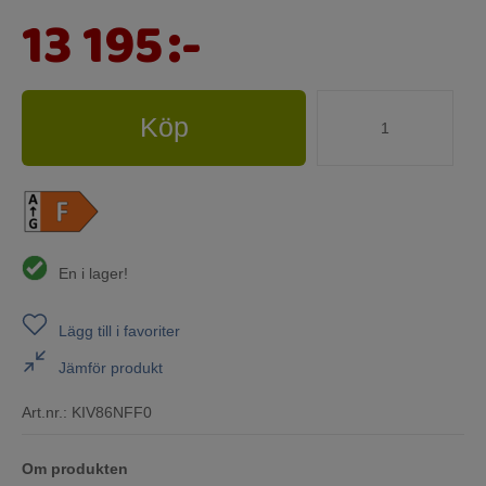
13 195
:-
Köp
En i lager!
Lägg till i favoriter
Jämför produkt
Art.nr.:
KIV86NFF0
Om produkten