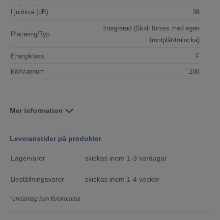
Ljudnivå (dB)
39
Integrerad (Skall förses med egen
Placering/Typ
frontplåt/trälucka)
Energiklass
F
kWh/annum
286
Mer information
Leveranstider på produkter
Lagervaror
skickas inom 1-3 vardagar
Beställningsvaror
skickas inom 1-4 veckor
*undantag kan förekomma