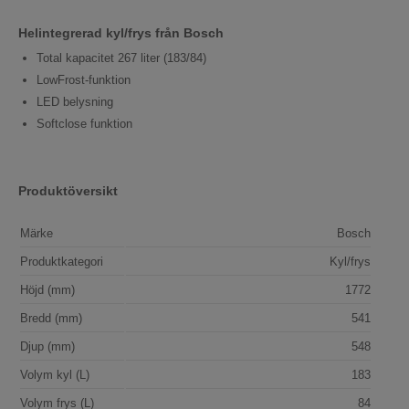
Helintegrerad kyl/frys från Bosch
Total kapacitet 267 liter (183/84)
LowFrost-funktion
LED belysning
Softclose funktion
Produktöversikt
Märke
Bosch
Produktkategori
Kyl/frys
Höjd (mm)
1772
Bredd (mm)
541
Djup (mm)
548
Volym kyl (L)
183
Volym frys (L)
84