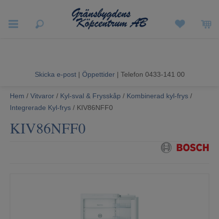
Vigneron EXP
Sommarrea
Skicka e-post
|
Öppettider
| Telefon 0433-141 00
Vitvaror
Hem
/
Vitvaror
/
Kyl-sval & Frysskåp
/
Kombinerad kyl-frys
/
Integrerade Kyl-frys
/ KIV86NFF0
Hushållsapparater
KIV86NFF0
Ljud & Bild
Luftvård och Värme
Hem & Fritid
Kundtjänst