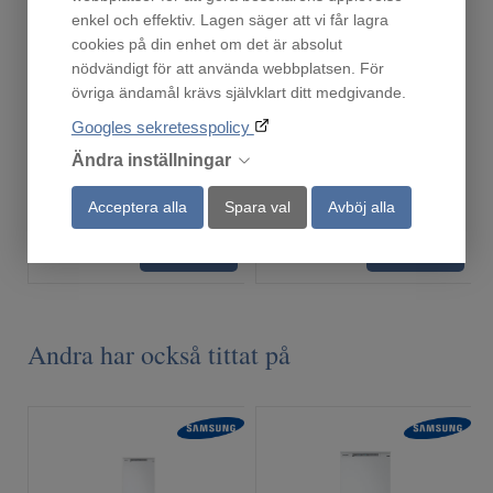
enkel och effektiv. Lagen säger att vi får lagra
cookies på din enhet om det är absolut
nödvändigt för att använda webbplatsen. För
Droppskydd55
M4RHBH01
övriga ändamål krävs självklart ditt medgivande.
Finns i lager!
Beställningsvara
Googles sekretesspolicy
219
279
:-
:-
Ändra inställningar
Acceptera alla
Spara val
Avböj alla
Köp
Köp
Andra har också tittat på