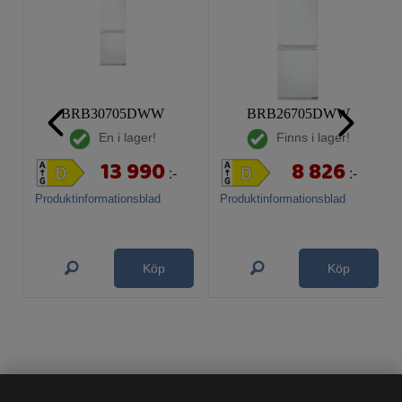
BRB30705DWW
BRB26705DWW
En i lager!
Finns i lager!
13 990
8 826
:-
:-
Produktinformationsblad
Produktinformationsblad
Köp
Köp