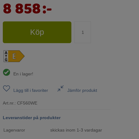
8 858
:-
Köp
En i lager!
Lägg till i favoriter
Jämför produkt
Art.nr.:
CF560WE
Leveranstider på produkter
Lagervaror
skickas inom 1-3 vardagar