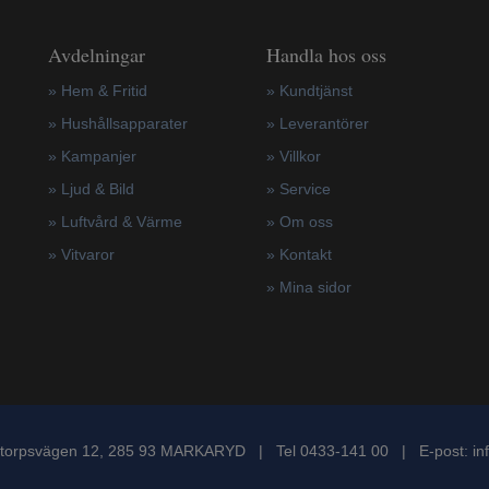
Avdelningar
Handla hos oss
» Hem & Fritid
»
Kundtjänst
»
Hushållsapparater
»
Leverantörer
»
Kampanjer
»
Villkor
» Ljud & Bild
»
Service
» Luftvård & Värme
»
Om oss
»
Vitvaror
»
Kontakt
»
Mina sidor
torpsvägen 12, 285 93 MARKARYD | Tel 0433-141 00 | E-post:
in