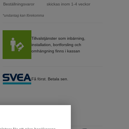
Beställningsvaror
skickas inom 1-4 veckor
*undantag kan förekomma
Tillvalstjänster som inbärning,
installation, bortforsling och
omhängning finns i kassan
Få först. Betala sen.