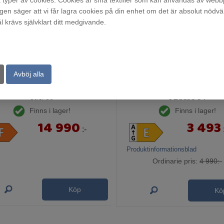
typer av cookies. Cookies är små textfiler som kan användas av webbp
agen säger att vi får lagra cookies på din enhet om det är absolut nödvä
krävs självklart ditt medgivande.
Avböj alla
TM700
FB3191-94
Finns i lager!
Finns i lager!
14 990
3 493
:-
Produktinformationsblad
Ordinarie pris:
4 990:-
Köp
Kö