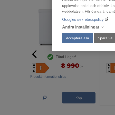
Denna webbplats använder olika 
upplevelse enkel och effektiv. L
webbplatsen. För övriga ändamål 
Googles sekretesspolicy
Ändra inställningar
Acceptera alla
Spara val
GT4001EU
Fåtal i lager!
8 990
:-
Produktinformationsblad
Köp