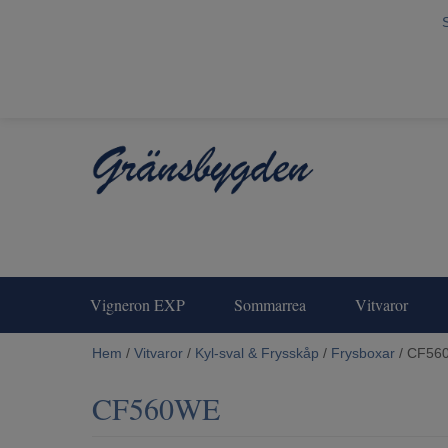
Vigneron EXP
Sommarrea
Vitvaror
Hem
/
Vitvaror
/
Kyl-sval & Frysskåp
/
Frysboxar
/ CF56
CF560WE