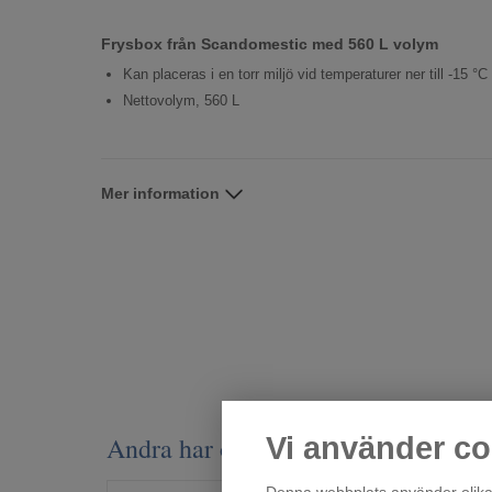
Frysbox från Scandomestic med 560 L volym
Kan placeras i en torr miljö vid temperaturer ner till -15 °C
Nettovolym, 560 L
Mer information
Andra har också tittat på
Vi använder co