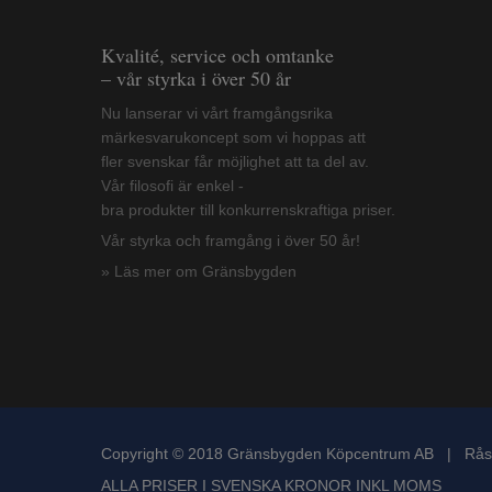
Kvalité, service och omtanke
– vår styrka i över 50 år
Nu lanserar vi vårt framgångsrika
märkesvarukoncept som vi hoppas att
fler svenskar får möjlighet att ta del av.
Vår filosofi är enkel -
bra produkter till konkurrenskraftiga priser.
Vår styrka och framgång i över 50 år!
» Läs mer om Gränsbygden
Copyright © 2018 Gränsbygden Köpcentrum AB | Rås
ALLA PRISER I SVENSKA KRONOR INKL MOMS