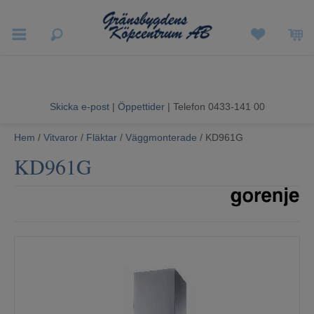
Vigneron EXP
Sommarrea
Skicka e-post
|
Öppettider
| Telefon 0433-141 00
Vitvaror
Hem
/
Vitvaror
/
Fläktar
/
Väggmonterade
/ KD961G
Hushållsapparater
KD961G
Ljud & Bild
Luftvård och Värme
Hem & Fritid
Kundtjänst
Mina sidor