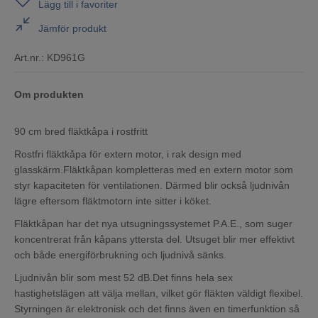
Lägg till i favoriter
Jämför produkt
Art.nr.:
KD961G
Om produkten
90 cm bred fläktkåpa i rostfritt
Rostfri fläktkåpa för extern motor, i rak design med
glasskärm.Fläktkåpan kompletteras med en extern motor som
styr kapaciteten för ventilationen. Därmed blir också ljudnivån
lägre eftersom fläktmotorn inte sitter i köket.
Fläktkåpan har det nya utsugningssystemet P.A.E., som suger
koncentrerat från kåpans yttersta del. Utsuget blir mer effektivt
och både energiförbrukning och ljudnivå sänks.
Ljudnivån blir som mest 52 dB.Det finns hela sex
hastighetslägen att välja mellan, vilket gör fläkten väldigt flexibel.
Styrningen är elektronisk och det finns även en timerfunktion så