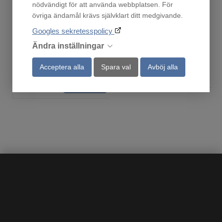
nödvändigt för att använda webbplatsen. För
Fåtal i lager!
En i lager!
övriga ändamål krävs självklart ditt medgivande.
3 962
9 990
Googles sekretesspolicy
:-
:-
Ändra inställningar
Acceptera alla
Spara val
Avböj alla
Köp
Köp