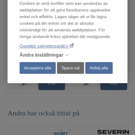
Cookies är små textfiler som kan användas av
webbplatser för att göra besökarens upplevelse
enkel och effektiv. Lagen säger att vi får lagra
cookies på din enhet om det är absolut
nödvändigt för att använda webbplatsen. För
övriga ändamål krävs självklart ditt medgivande.
Droppskydd55
M4RHBH01
Googles sekretesspolicy
Fåtal i lager!
Beställningsvara
219
279
Ändra inställningar
:-
:-
Acceptera alla
Spara val
Avböj alla
Köp
Köp
Andra har också tittat på