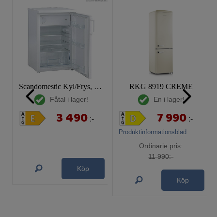
Scandomestic Kyl/Frys, SKB 161 W
RKG 8919 CREME
Fåtal i lager!
En i lager!
3 490
7 990
:-
:-
Produktinformationsblad
Ordinarie pris:
11 990:-
Köp
Köp