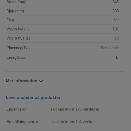
Bredd (mm)
545
Djup (mm)
600
Färg
Vit
Volym kyl (L)
101
Volym frys (L)
13
Placering/Typ
Fristående
Energiklass
E
Mer information
Leveranstider på produkter
Lagervaror
skickas inom 1-3 vardagar
Beställningsvaror
skickas inom 1-4 veckor