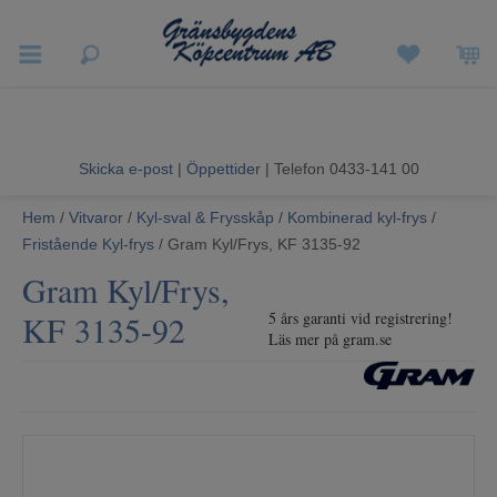
Vigneron EXP
Sommarrea
Skicka e-post
|
Öppettider
| Telefon 0433-141 00
Vitvaror
Hem
/
Vitvaror
/
Kyl-sval & Frysskåp
/
Kombinerad kyl-frys
/
Fristående Kyl-frys
/ Gram Kyl/Frys, KF 3135-92
Hushållsapparater
Gram Kyl/Frys,
Ljud & Bild
KF 3135-92
5 års garanti vid registrering!
Läs mer på gram.se
Luftvård och Värme
Hem & Fritid
Kundtjänst