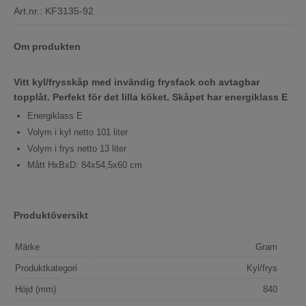
Art.nr.:
KF3135-92
Om produkten
Vitt kyl/frysskåp med invändig frysfack och avtagbar
topplåt. Perfekt för det lilla köket. Skåpet har energiklass E
Energiklass E
Volym i kyl netto 101 liter
Volym i frys netto 13 liter
Mått HxBxD: 84x54,5x60 cm
Produktöversikt
Märke
Gram
Produktkategori
Kyl/frys
Höjd (mm)
840