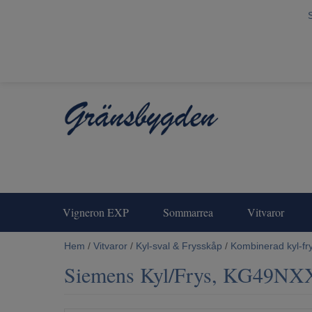
Vigneron EXP
Sommarrea
Vitvaror
Hem
/
Vitvaror
/
Kyl-sval & Frysskåp
/
Kombinerad kyl-fr
Siemens Kyl/Frys, KG49N