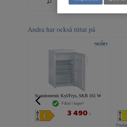
Köp
Andra har också tittat på
Scandomestic Kyl/Frys, SKB 161 W
Fåtal i lager!
3 490
:-
Produk