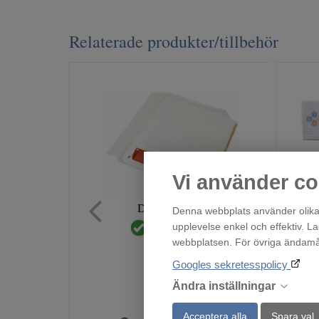
Relaterade produkter/tillbehör
Vi använder co
Droppskydd70
Denna webbplats använder olika 
upplevelse enkel och effektiv. L
Finns i lager!
319
webbplatsen. För övriga ändamål 
:-
Googles sekretesspolicy
Ändra inställningar
Acceptera alla
Spara val