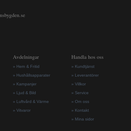
änsbygden.se
Avdelningar
Handla hos oss
» Hem & Fritid
»
Kundtjänst
»
Hushållsapparater
»
Leverantörer
»
Kampanjer
»
Villkor
» Ljud & Bild
»
Service
» Luftvård & Värme
»
Om oss
»
Vitvaror
»
Kontakt
»
Mina sidor