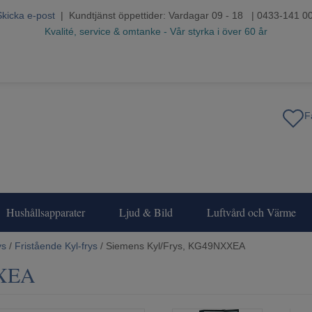
Skicka e-post
| Kundtjänst öppettider: Vardagar 09 - 18 | 0433-141 0
Kvalité, service & omtanke - Vår styrka i över 60 år
Hushållsapparater
Ljud & Bild
Luftvård och Värme
ys
/
Fristående Kyl-frys
/ Siemens Kyl/Frys, KG49NXXEA
XXEA