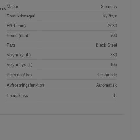
Märke
Siemens
rsk
Produktkategori
Kyl/frys
Höjd (mm)
2030
Bredd (mm)
700
Färg
Black Steel
Volym kyl (L)
330
Volym frys (L)
105
Placering/Typ
Fristående
Avfrostningsfunktion
Automatisk
Energiklass
E