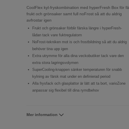
CoolFlex kyl-fryskombination med hyperFresh Box för fä
frukt och grönsaker samt full noFrost så att du aldrig
avfrostar igen
Frukt och grönsaker förblir färska längre i hyperFresh-
lådan tack vare fuktregulatorn
NoFrost-tekniken mot is och frostbildning så att du aldrig
behöver tina upp igen
Extra utrymme för alla dina veckobutiker tack vare den
extra stora lagringsvolymen
SuperCooling-knappen sänker temperaturen för snabb
kylning av färsk mat under en definierad period
Alla frysfack och glasplattor är lätt att ta bort, varioZone
anpassar sig flexibel till dina rymdbehov
Mer information