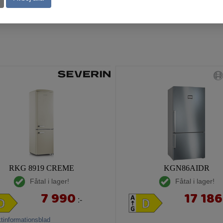
Köp
RKG 8919 CREME
KGN86AIDR
Fåtal i lager!
Fåtal i lager!
7 990
17 186
:-
tinformationsblad