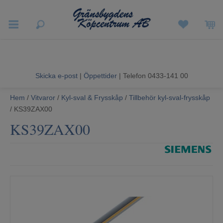
Vigneron EXP
Sommarrea
Skicka e-post
|
Öppettider
| Telefon 0433-141 00
Vitvaror
Hem
/
Vitvaror
/
Kyl-sval & Frysskåp
/
Tillbehör kyl-sval-frysskåp
/ KS39ZAX00
Hushållsapparater
KS39ZAX00
Ljud & Bild
Luftvård och Värme
Hem & Fritid
Kundtjänst