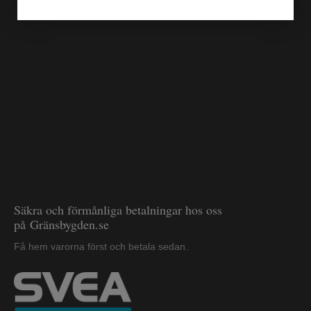
Säkra och förmånliga betalningar hos oss
på Gränsbygden.se
Få hem varorna först och betala sedan.