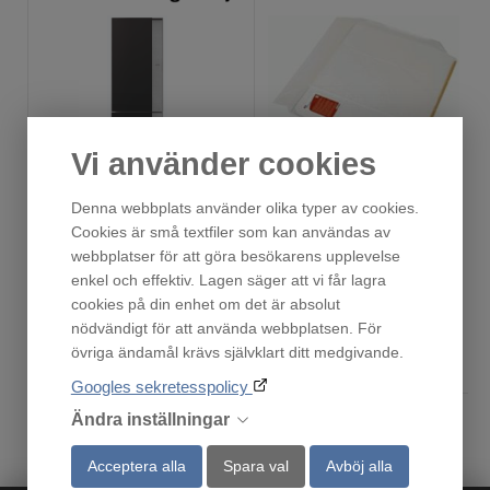
Vi använder cookies
Dekorpanel för kylskåp
Droppskydd55
Denna webbplats använder olika typer av cookies.
Fåtal i lager!
Finns i lager!
Cookies är små textfiler som kan användas av
799
219
webbplatser för att göra besökarens upplevelse
:-
:-
enkel och effektiv. Lagen säger att vi får lagra
cookies på din enhet om det är absolut
nödvändigt för att använda webbplatsen. För
övriga ändamål krävs självklart ditt medgivande.
Köp
Köp
Googles sekretesspolicy
Ändra inställningar
Acceptera alla
Spara val
Avböj alla