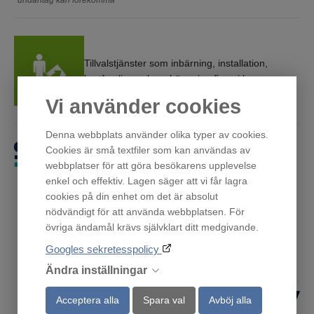
Tillvalstjänster som inbärning, installation,
bortforsling och omhängning finns i kassan
Vi använder cookies
Denna webbplats använder olika typer av cookies.
Cookies är små textfiler som kan användas av
Få först. Betala sen.
webbplatser för att göra besökarens upplevelse
enkel och effektiv. Lagen säger att vi får lagra
cookies på din enhet om det är absolut
nödvändigt för att använda webbplatsen. För
övriga ändamål krävs självklart ditt medgivande.
Andra har också tittat på
Googles sekretesspolicy
Ändra inställningar
Acceptera alla
Spara val
Avböj alla