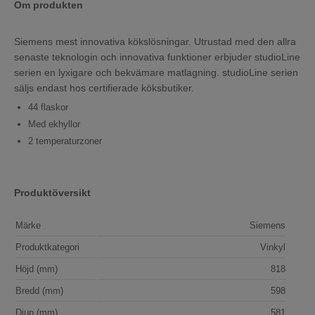
Om produkten
Siemens mest innovativa kökslösningar. Utrustad med den allra
senaste teknologin och innovativa funktioner erbjuder studioLine
serien en lyxigare och bekvämare matlagning. studioLine serien
säljs endast hos certifierade köksbutiker.
44 flaskor
Med ekhyllor
2 temperaturzoner
Produktöversikt
Märke
Siemens
Produktkategori
Vinkyl
Höjd (mm)
818
Bredd (mm)
598
Djup (mm)
581