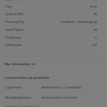
Färg
Svart
Ljudnivå (dB)
38
Placering/Typ
Fristående, Underbyggnad
Antal Flaskor
44
Energiklass
G
kWh/annum
130
Mer information
Leveranstider på produkter
Lagervaror
skickas inom 1-3 vardagar
Beställningsvaror
skickas inom 1-4 veckor
*undantag kan förekomma