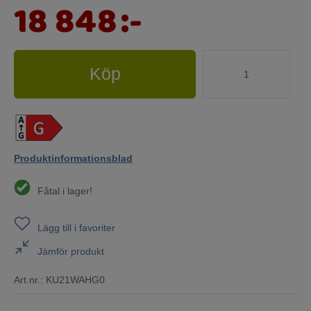
18 848
:-
Köp
Produktinformationsblad
Fåtal i lager!
Lägg till i favoriter
Jämför produkt
Art.nr.:
KU21WAHG0