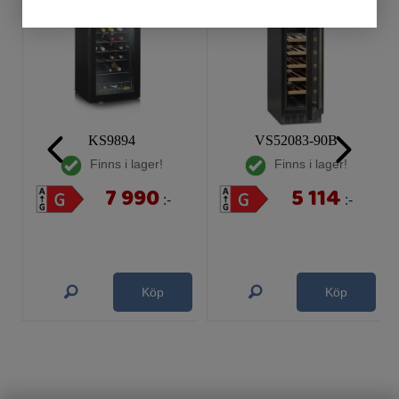
KS9894
VS52083-90B
Finns i lager!
Finns i lager!
7 990
5 114
:-
:-
Köp
Köp