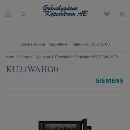
Vigneron EXP
Sommarrea
Skicka e-post
|
Öppettider
| Telefon 0433-141 00
Vitvaror
Hem
/
Vitvaror
/
Kyl-sval & Frysskåp
/
Vinkylar
/ KU21WAHG0
KU21WAHG0
Hushållsapparater
Ljud & Bild
Luftvård och Värme
Hem & Fritid
Kundtjänst