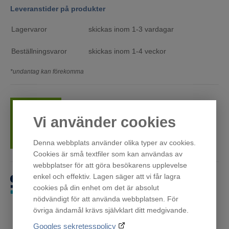
Leveranstider på produkter
Lagervaror
skickas inom 1-3 vardagar
Beställningsvaror
skickas inom 1-4 veckor
*undantag kan förekomma
Tillvalstjänster som inbärning, installation,
Vi använder cookies
bortforsling och omhängning finns i kassan
Denna webbplats använder olika typer av cookies.
Cookies är små textfiler som kan användas av
webbplatser för att göra besökarens upplevelse
enkel och effektiv. Lagen säger att vi får lagra
Få först. Betala sen.
cookies på din enhet om det är absolut
nödvändigt för att använda webbplatsen. För
övriga ändamål krävs självklart ditt medgivande.
Googles sekretesspolicy