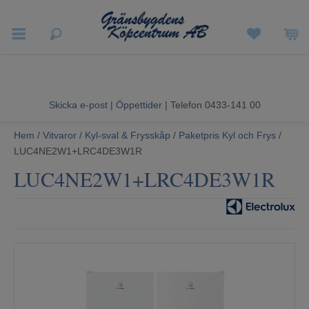
Vigneron EXP
Sommarrea
Skicka e-post
|
Öppettider
| Telefon 0433-141 00
Vitvaror
Hem
/
Vitvaror
/
Kyl-sval & Frysskåp
/
Paketpris Kyl och Frys
/
LUC4NE2W1+LRC4DE3W1R
Hushållsapparater
LUC4NE2W1+LRC4DE3W1R
Ljud & Bild
Luftvård och Värme
Hem & Fritid
Kundtjänst