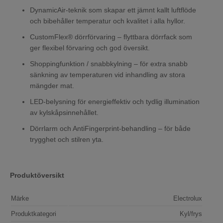
DynamicAir-teknik som skapar ett jämnt kallt luftflöde
och bibehåller temperatur och kvalitet i alla hyllor.
CustomFlex® dörrförvaring – flyttbara dörrfack som
ger flexibel förvaring och god översikt.
Shoppingfunktion / snabbkylning – för extra snabb
sänkning av temperaturen vid inhandling av stora
mängder mat.
LED-belysning för energieffektiv och tydlig illumination
av kylskåpsinnehållet.
Dörrlarm och AntiFingerprint-behandling – för både
trygghet och stilren yta.
Produktöversikt
Märke
Electrolux
Produktkategori
Kyl/frys