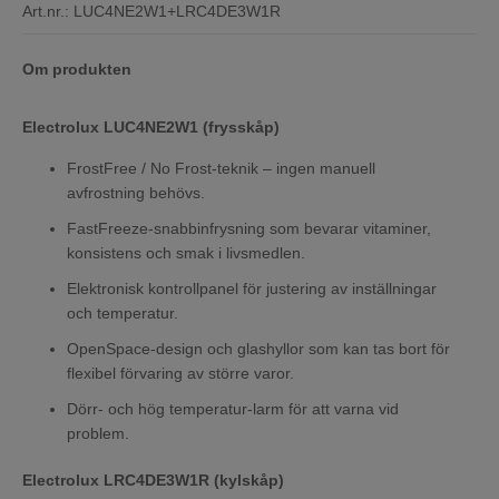
Art.nr.:
LUC4NE2W1+LRC4DE3W1R
Om produkten
Electrolux LUC4NE2W1 (frysskåp)
FrostFree / No Frost-teknik – ingen manuell
avfrostning behövs.
FastFreeze-snabbinfrysning som bevarar vitaminer,
konsistens och smak i livsmedlen.
Elektronisk kontrollpanel för justering av inställningar
och temperatur.
OpenSpace-design och glashyllor som kan tas bort för
flexibel förvaring av större varor.
Dörr- och hög temperatur-larm för att varna vid
problem.
Electrolux LRC4DE3W1R (kylskåp)