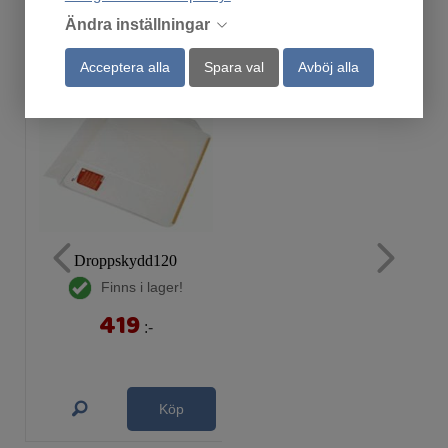
Relaterade produkter/tillbehör
Ändra inställningar
Acceptera alla
Spara val
Avböj alla
Droppskydd120
Finns i lager!
419
:-
Köp