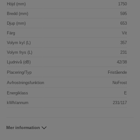
Höjd (mm)
1750
Bredd (mm)
595
Djup (mm)
653
Färg
Vit
Volym kyl (L)
357
Volym frys (L)
231
Ljudnivå (dB)
42/38
Placering/Typ
Fristående
Avfrostningsfunktion
NoFrost
Energiklass
E
kWh/annum
231/117
Mer information