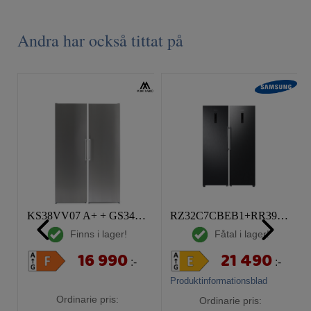
Andra har också tittat på
KS38VV07 A+ + GS34VV07 A+ Paketpris
RZ32C7CBEB1+RR39C7EC5B1 Paketpris
Finns i lager!
Fåtal i lager!
16 990
21 490
:-
:-
Produktinformationsblad
Ordinarie pris:
Ordinarie pris: