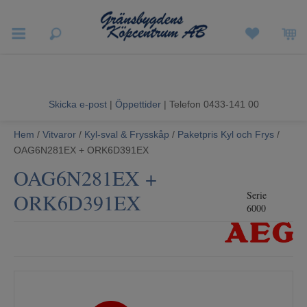
Vigneron EXP
Sommarrea
Skicka e-post
|
Öppettider
| Telefon 0433-141 00
Vitvaror
Hem
/
Vitvaror
/
Kyl-sval & Frysskåp
/
Paketpris Kyl och Frys
/
OAG6N281EX + ORK6D391EX
Hushållsapparater
OAG6N281EX +
Ljud & Bild
ORK6D391EX
Serie
6000
Luftvård och Värme
Hem & Fritid
Kundtjänst