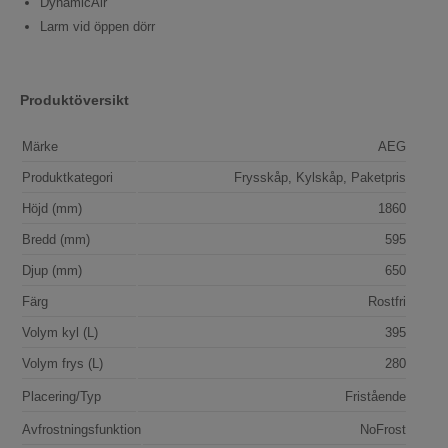
DynamicAir
Larm vid öppen dörr
Produktöversikt
Märke
AEG
Produktkategori
Frysskåp, Kylskåp, Paketpris
Höjd (mm)
1860
Bredd (mm)
595
Djup (mm)
650
Färg
Rostfri
Volym kyl (L)
395
Volym frys (L)
280
Placering/Typ
Fristående
Avfrostningsfunktion
NoFrost