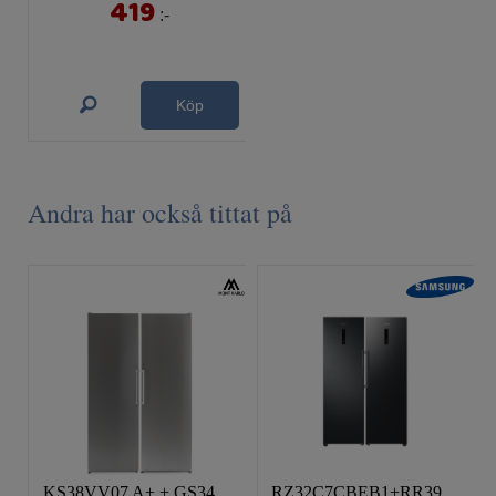
419
:-
Köp
Andra har också tittat på
KS38VV07 A+ + GS34VV07 A+ Paketpris
RZ32C7CBEB1+RR39C7EC5B1 Paketpris