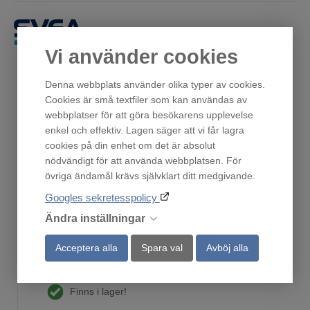
Få först. Betala sen.
Vi använder cookies
Denna webbplats använder olika typer av cookies.
Relaterade produkter/tillbehör
Cookies är små textfiler som kan användas av
webbplatser för att göra besökarens upplevelse
enkel och effektiv. Lagen säger att vi får lagra
cookies på din enhet om det är absolut
nödvändigt för att använda webbplatsen. För
övriga ändamål krävs självklart ditt medgivande.
Googles sekretesspolicy
Ändra inställningar
Acceptera alla
Spara val
Avböj alla
Droppskydd120
Finns i lager!