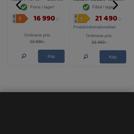
Finns i lager!
Fåtal i lager!
16 990
21 490
:-
:-
Produktinformationsblad
Ordinarie pris:
Ordinarie pris:
23 990:-
33 490:-
Köp
Köp