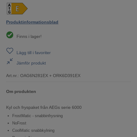
Produktinformationsblad
Finns i lager!
Lägg till i favoriter
Jämför produkt
Art.nr.:
OAG6N281EX + ORK6D391EX
Om produkten
Kyl och fryspaket från AEGs serie 6000
FrostMatic - snabbinfrysning
NoFrost
CoolMatic snabbkylning