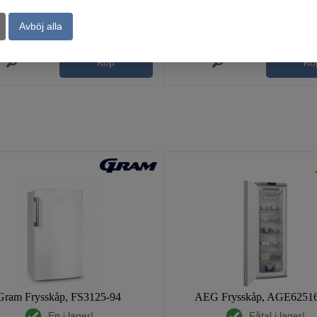
Avböj alla
Köp
Kö
Gram Frysskåp, FS3125-94
AEG Frysskåp, AGE625
En i lager!
Fåtal i lager!