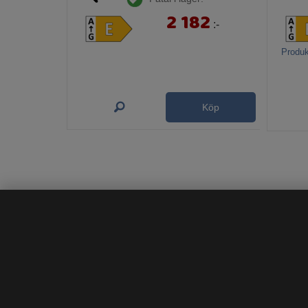
2 182
:-
Produk
Köp