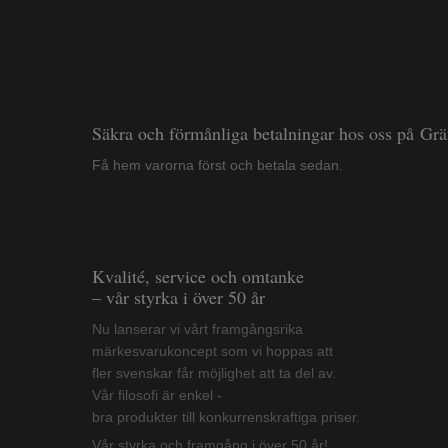
Säkra och förmånliga betalningar hos oss på Gr
Få hem varorna först och betala sedan.
Kvalité, service och omtanke
– vår styrka i över 50 år
Nu lanserar vi vårt framgångsrika
märkesvarukoncept som vi hoppas att
fler svenskar får möjlighet att ta del av.
Vår filosofi är enkel -
bra produkter till konkurrenskraftiga priser.
Vår styrka och framgång i över 50 år!