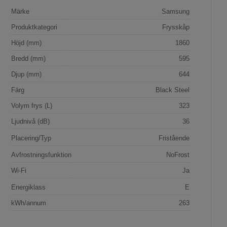
Märke
Samsung
Produktkategori
Frysskåp
Höjd (mm)
1860
Bredd (mm)
595
Djup (mm)
644
Färg
Black Steel
Volym frys (L)
323
Ljudnivå (dB)
36
Placering/Typ
Fristående
Avfrostningsfunktion
NoFrost
Wi-Fi
Ja
Energiklass
E
kWh/annum
263