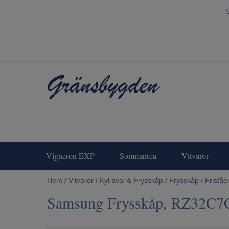
Vigneron EXP
Sommarrea
Vitvaror
Hem
/
Vitvaror
/
Kyl-sval & Frysskåp
/
Frysskåp
/
Fristå
Samsung Frysskåp, RZ32C