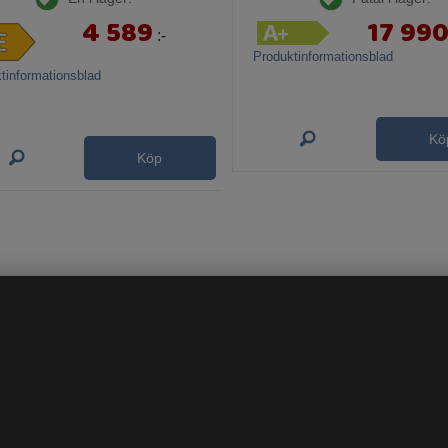
4 589
17 99
:-
Produktinformationsblad
tinformationsblad
Kö
Köp