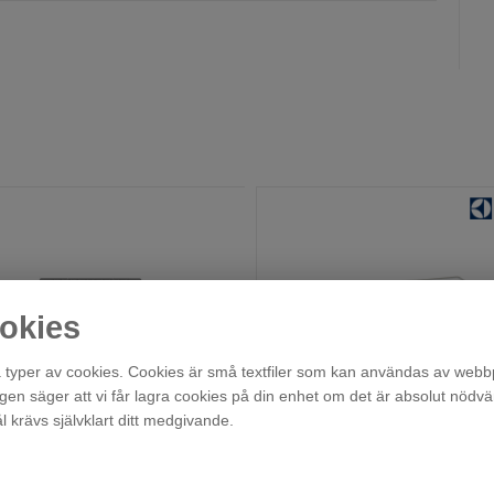
okies
typer av cookies. Cookies är små textfiler som kan användas av webbp
agen säger att vi får lagra cookies på din enhet om det är absolut nödvä
Droppskydd 60cm Kyl/Frys
M4RHBH01
krävs självklart ditt medgivande.
En i lager!
Beställningsvara
219
279
:-
:-