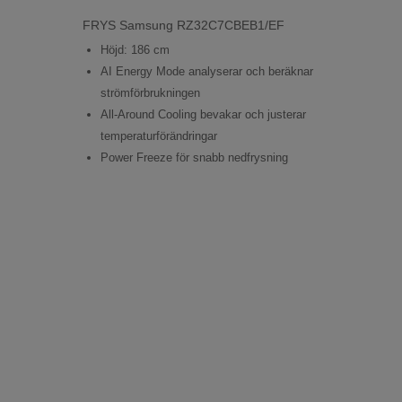
FRYS Samsung RZ32C7CBEB1/EF
Höjd: 186 cm
AI Energy Mode analyserar och beräknar
strömförbrukningen
All-Around Cooling bevakar och justerar
temperaturförändringar
Power Freeze för snabb nedfrysning