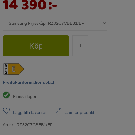
14 390
:-
Köp
Produktinformationsblad
Finns i lager!
Lägg till i favoriter
Jämför produkt
Art.nr.:
RZ32C7CBEB1/EF