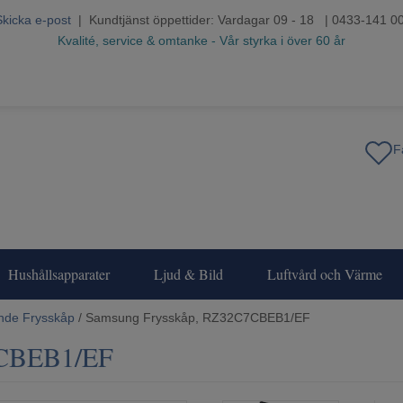
Skicka e-post
| Kundtjänst öppettider: Vardagar 09 - 18 | 0433-141 0
Kvalité, service & omtanke - Vår styrka i över 60 år
Hushållsapparater
Ljud & Bild
Luftvård och Värme
ende Frysskåp
/ Samsung Frysskåp, RZ32C7CBEB1/EF
7CBEB1/EF