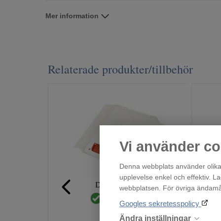
Mer information
Relaterade produkter/tillbehör
Vi använder co
Denna webbplats använder olika 
upplevelse enkel och effektiv. L
Droppskydd60
webbplatsen. För övriga ändamål 
Finns i lager!
Googles sekretesspolicy
219
:-
Ändra inställningar