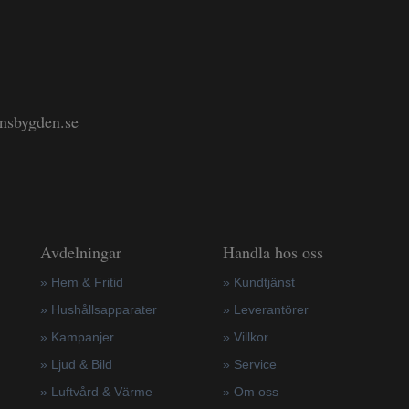
änsbygden.se
Avdelningar
Handla hos oss
» Hem & Fritid
»
Kundtjänst
»
Hushållsapparater
»
Leverantörer
»
Kampanjer
»
Villkor
» Ljud & Bild
»
Service
» Luftvård & Värme
»
Om oss