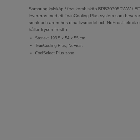
Samsung kylskåp / frys kombiskåp BRB30705DWW / EF
levereras med ett TwinCooling Plus-system som bevara
smak och arom hos dina livsmedel och NoFrost-teknik 
håller frysen frostfri.
Storlek: 193.5 x 54 x 55 cm
TwinCooling Plus, NoFrost
CoolSelect Plus zone