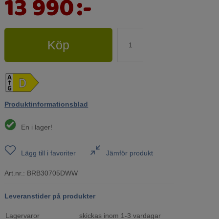
13 990
:-
Köp
Produktinformationsblad
En i lager!
Lägg till i favoriter
Jämför produkt
Art.nr.:
BRB30705DWW
Leveranstider på produkter
Lagervaror
skickas inom 1-3 vardagar