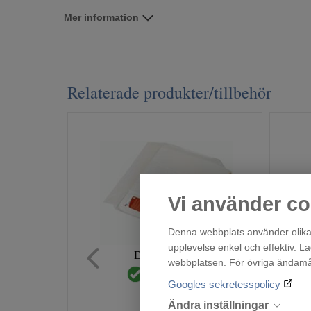
Mer information
Relaterade produkter/tillbehör
Vi använder co
Denna webbplats använder olika 
upplevelse enkel och effektiv. L
Droppskydd55
webbplatsen. För övriga ändamål 
Finns i lager!
Googles sekretesspolicy
219
:-
Ändra inställningar