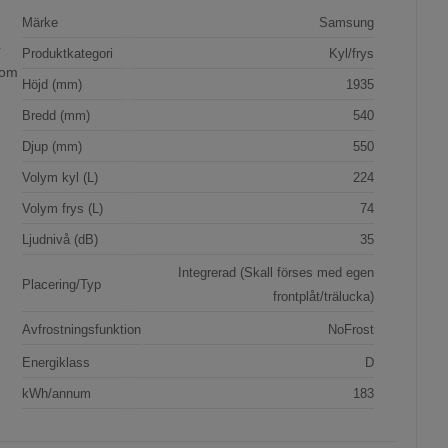
Märke
Samsung
r
Produktkategori
Kyl/frys
som
Höjd (mm)
1935
Bredd (mm)
540
Djup (mm)
550
Volym kyl (L)
224
Volym frys (L)
74
Ljudnivå (dB)
35
Integrerad (Skall förses med egen
Placering/Typ
frontplåt/trälucka)
Avfrostningsfunktion
NoFrost
Energiklass
D
kWh/annum
183