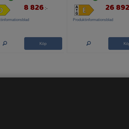
8 826
26 89
:-
tinformationsblad
Produktinformationsblad
Köp
Kö