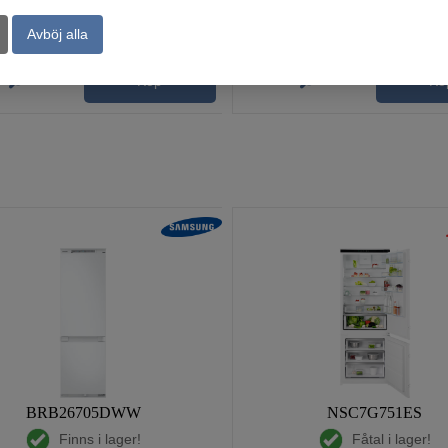
Avböj alla
Köp
Kö
BRB26705DWW
NSC7G751ES
Finns i lager!
Fåtal i lager!