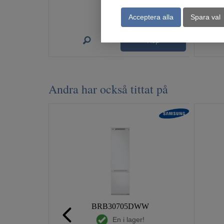
Acceptera alla
Spara val
Köp
Andra har också tittat på
BRB30705DWW
En i lager!