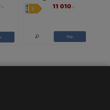
2
11 010
:-
:-
Köp
p