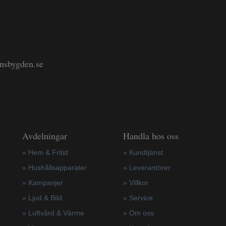
änsbygden.se
Avdelningar
Handla hos oss
» Hem & Fritid
»
Kundtjänst
»
Hushållsapparater
»
Leverantörer
»
Kampanjer
»
Villkor
» Ljud & Bild
»
Service
» Luftvård & Värme
»
Om oss