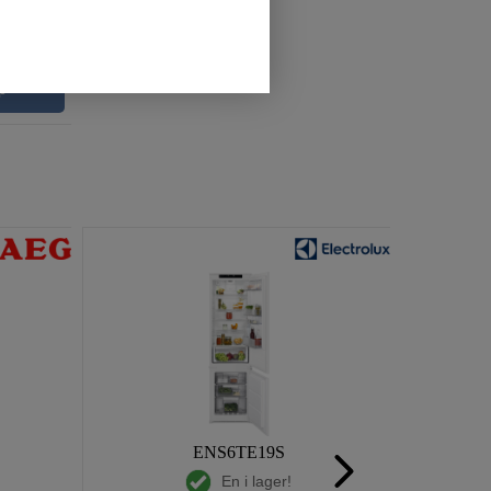
p
ENS6TE19S
En i lager!