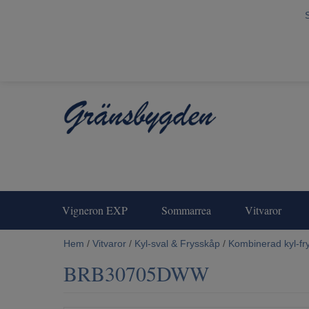
Vigneron EXP
Sommarrea
Vitvaror
Hem
/
Vitvaror
/
Kyl-sval & Frysskåp
/
Kombinerad kyl-fr
BRB30705DWW