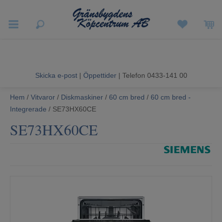
Vigneron EXP
Sommarrea
Skicka e-post
|
Öppettider
| Telefon 0433-141 00
Vitvaror
Hem
/
Vitvaror
/
Diskmaskiner
/
60 cm bred
/
60 cm bred -
Integrerade
/ SE73HX60CE
Hushållsapparater
SE73HX60CE
Ljud & Bild
Luftvård och Värme
Hem & Fritid
Kundtjänst