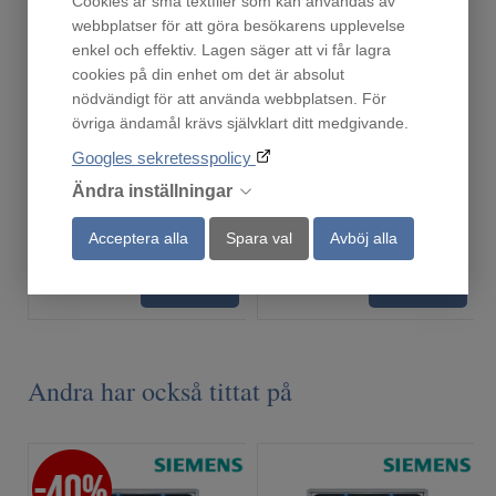
Cookies är små textfiler som kan användas av
webbplatser för att göra besökarens upplevelse
enkel och effektiv. Lagen säger att vi får lagra
cookies på din enhet om det är absolut
nödvändigt för att använda webbplatsen. För
Droppskydd60
WXVM
övriga ändamål krävs självklart ditt medgivande.
Finns i lager!
Finns i lager!
Googles sekretesspolicy
219
299
Ändra inställningar
:-
:-
Acceptera alla
Spara val
Avböj alla
Köp
Köp
Andra har också tittat på