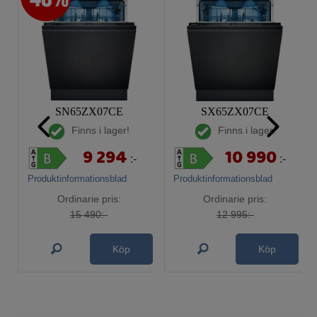
SN65ZX07CE
SX65ZX07CE
Finns i lager!
Finns i lager!
9 294
10 990
:-
:-
Produktinformationsblad
Produktinformationsblad
Ordinarie pris:
Ordinarie pris:
15 490:-
12 995:-
Köp
Köp