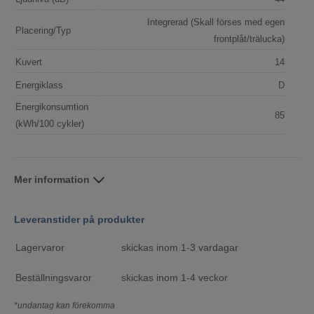
Integrerad (Skall förses med egen
Placering/Typ
frontplåt/trälucka)
Kuvert
14
Energiklass
D
Energikonsumtion
85
(kWh/100 cykler)
Mer information
Leveranstider på produkter
Lagervaror
skickas inom 1-3 vardagar
Beställningsvaror
skickas inom 1-4 veckor
*undantag kan förekomma