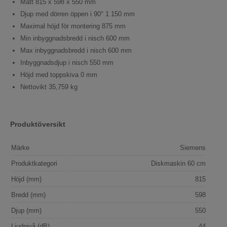
Mått 815 x 598 x 550 mm
Djup med dörren öppen i 90° 1 150 mm
Maximal höjd för montering 875 mm
Min inbyggnadsbredd i nisch 600 mm
Max inbyggnadsbredd i nisch 600 mm
Inbyggnadsdjup i nisch 550 mm
Höjd med toppskiva 0 mm
Nettovikt 35,759 kg
Produktöversikt
Märke
Siemens
Produktkategori
Diskmaskin 60 cm
Höjd (mm)
815
Bredd (mm)
598
Djup (mm)
550
Ljudnivå (dB)
44