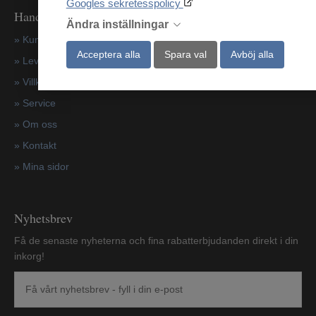
Googles sekretesspolicy
Handla hos oss
Ändra inställningar
»
Kundtjänst
Acceptera alla
Spara val
Avböj alla
»
Leverantörer
»
Villkor
»
Service
»
Om oss
»
Kontakt
»
Mina sidor
Nyhetsbrev
Få de senaste nyheterna och fina rabatterbjudanden direkt i din
inkorg!