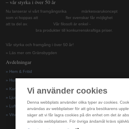
– vår styrka i över 50 år
Nu lanserar vi vårt framgångsrika märkesvarukoncept
som vi hoppas att fler svenskar får möjlighet
att ta del av. Vår filosofi är enkel -
bra produkter till konkurrenskraftiga priser.
Vår styrka och framgång i över 50 år!
» Läs mer om Gränsbygden
Avdelningar
» Hem & Fritid
»
Hushållsapparater
Vi använder cookies
»
Kampanjer
» Ljud & Bild
Denna webbplats använder olika typer av cookies. Cooki
» Luftvård & Värme
användas av webbplatser för att göra besökarens upplev
»
Vitvaror
säger att vi får lagra cookies på din enhet om det är abs
använda webbplatsen. För övriga ändamål krävs självkla