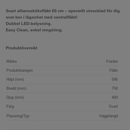
Svart allianceköksfläkt 60 cm – speciellt utvecklad för dig
som bor i lägenhet med centralfläkt!
Dubbel LED-belysning.
Easy Clean, enkel rengöring.
Produktöversikt
Märke
Franke
Produktkategori
Fläkt
Höjd (mm)
595
Bredd (mm)
750
Djup (mm)
400
Färg
Svart
Placering/Typ
Vägghängd