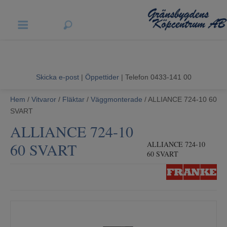
Vigneron EXP
Sommarrea
Skicka e-post
|
Öppettider
| Telefon 0433-141 00
Vitvaror
Hem
/
Vitvaror
/
Fläktar
/
Väggmonterade
/ ALLIANCE 724-10 60
SVART
Hushållsapparater
ALLIANCE 724-10
Ljud & Bild
60 SVART
ALLIANCE 724-10
60 SVART
Luftvård och Värme
Hem & Fritid
Kundtjänst