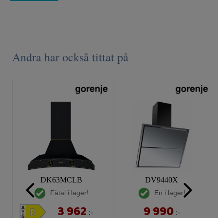
Andra har också tittat på
DK63MCLB
DV9440X
Fåtal i lager!
En i lager!
3 962
9 990
:-
:-