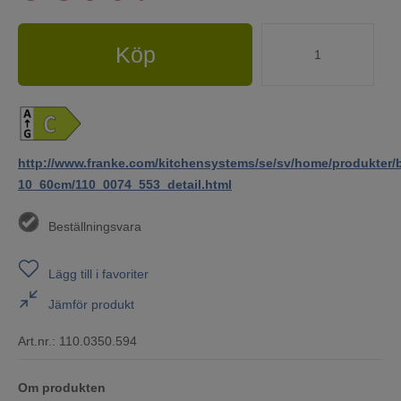
Köp
http://www.franke.com/kitchensystems/se/sv/home/produkter/b
10_60cm/110_0074_553_detail.html
Beställningsvara
Lägg till i favoriter
Jämför produkt
Art.nr.:
110.0350.594
Om produkten