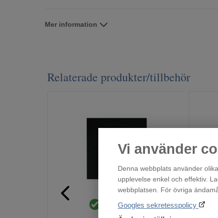
Mer information
Relaterade produkter/tillbehör
Vi använder co
Denna webbplats använder olika 
upplevelse enkel och effektiv. L
webbplatsen. För övriga ändamål 
WXVM
Finns i lager!
Googles sekretesspolicy