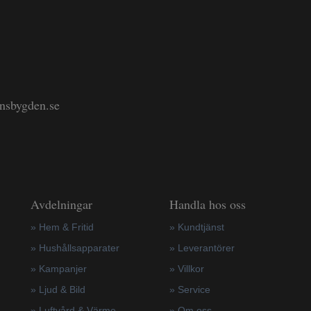
änsbygden.se
Avdelningar
Handla hos oss
» Hem & Fritid
»
Kundtjänst
»
Hushållsapparater
»
Leverantörer
»
Kampanjer
»
Villkor
» Ljud & Bild
»
Service
» Luftvård & Värme
»
Om oss