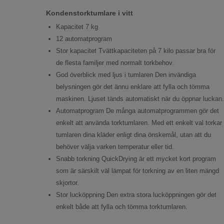
Kondenstorktumlare i vitt
Kapacitet 7 kg
12 automatprogram
Stor kapacitet Tvättkapaciteten på 7 kilo passar bra för
de flesta familjer med normalt torkbehov.
God överblick med ljus i tumlaren Den invändiga
belysningen gör det ännu enklare att fylla och tömma
maskinen. Ljuset tänds automatiskt när du öppnar luckan.
Automatprogram De många automatprogrammen gör det
enkelt att använda torktumlaren. Med ett enkelt val torkar
tumlaren dina kläder enligt dina önskemål, utan att du
behöver välja varken temperatur eller tid.
Snabb torkning QuickDrying är ett mycket kort program
som är särskilt väl lämpat för torkning av en liten mängd
skjortor.
Stor lucköppning Den extra stora lucköppningen gör det
enkelt både att fylla och tömma torktumlaren.