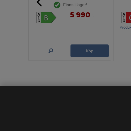
Finns i lager!
5 990
:-
Produk
Köp