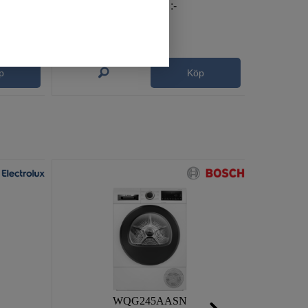
1 095
:-
p
Köp
WQG245AASN