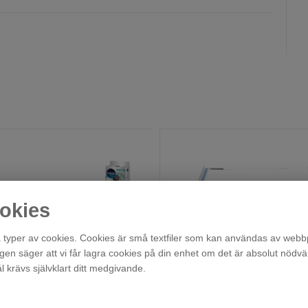
okies
typer av cookies. Cookies är små textfiler som kan användas av webbp
agen säger att vi får lagra cookies på din enhet om det är absolut nödvä
krävs självklart ditt medgivande.
Monteringsram KCL103
Finns i lager!
Finns i lager!