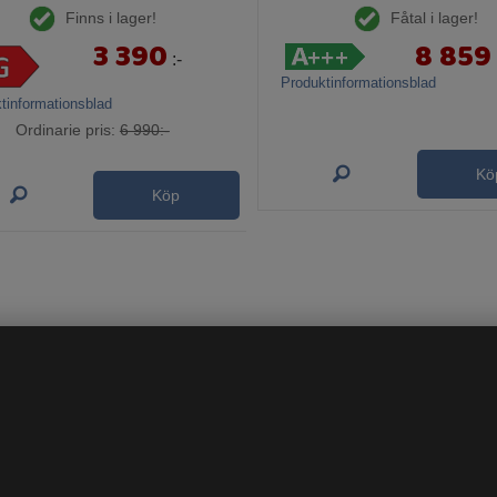
Finns i lager!
Fåtal i lager!
3 390
8 859
:-
Produktinformationsblad
tinformationsblad
Ordinarie pris:
6 990:-
Kö
Köp