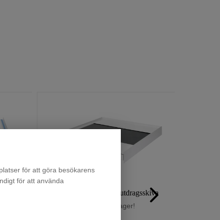
latser för att göra besökarens
ndigt för att använda
Staplingsram för torktumlare/tvättmaskin
Monteringsram med utdragsskiva
Finns i lager!