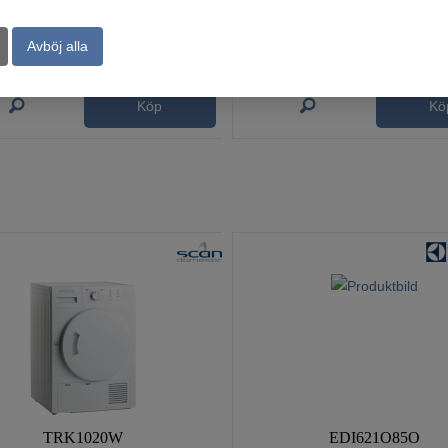
695
799
:-
:-
Avböj alla
Köp
Kö
TRK1020W
EDI621O85O