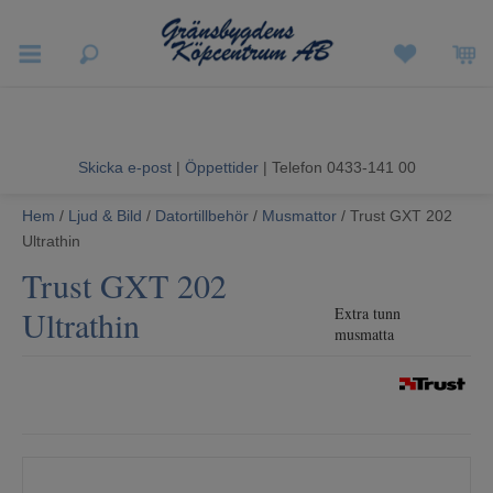
Vigneron EXP
Sommarrea
Skicka e-post
|
Öppettider
| Telefon 0433-141 00
Vitvaror
Hem
/
Ljud & Bild
/
Datortillbehör
/
Musmattor
/ Trust GXT 202
Hushållsapparater
Ultrathin
Trust GXT 202
Ljud & Bild
Ultrathin
Extra tunn
musmatta
Luftvård och Värme
Hem & Fritid
Kundtjänst
Mina sidor