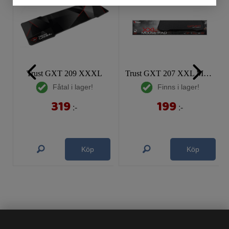
Trust GXT 209 XXXL
Trust GXT 207 XXL Mouse Pad
Fåtal i lager!
Finns i lager!
319
199
:-
:-
Köp
Köp