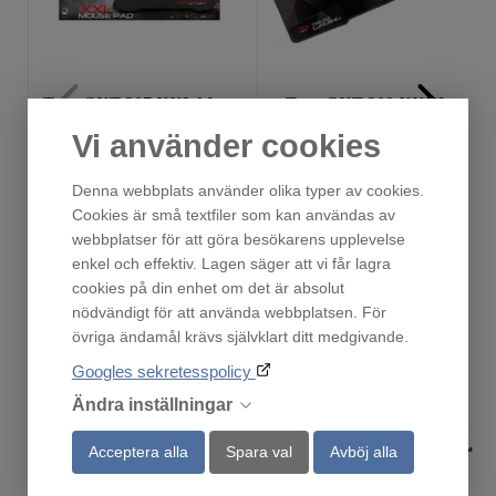
Trust GXT 207 XXL Mouse Pad
Trust GXT 209 XXXL
Finns i lager!
Fåtal i lager!
Vi använder cookies
199
319
:-
:-
Denna webbplats använder olika typer av cookies.
Cookies är små textfiler som kan användas av
webbplatser för att göra besökarens upplevelse
enkel och effektiv. Lagen säger att vi får lagra
Köp
Köp
cookies på din enhet om det är absolut
nödvändigt för att använda webbplatsen. För
övriga ändamål krävs självklart ditt medgivande.
Andra har också tittat på
Googles sekretesspolicy
Ändra inställningar
Acceptera alla
Spara val
Avböj alla