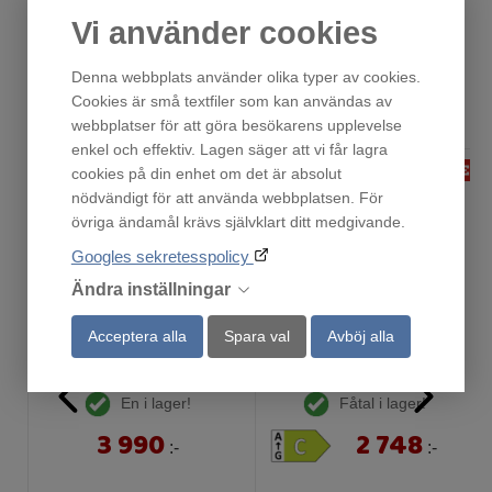
Vi använder cookies
Denna webbplats använder olika typer av cookies.
Andra har också tittat på
Cookies är små textfiler som kan användas av
webbplatser för att göra besökarens upplevelse
enkel och effektiv. Lagen säger att vi får lagra
cookies på din enhet om det är absolut
nödvändigt för att använda webbplatsen. För
övriga ändamål krävs självklart ditt medgivande.
Googles sekretesspolicy
Ändra inställningar
Acceptera alla
Spara val
Avböj alla
DU6710W
FLÄKT 1201A 70 VIT
En i lager!
Fåtal i lager!
3 990
2 748
:-
:-