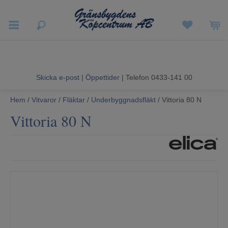
Vigneron EXP
Sommarrea
Skicka e-post
|
Öppettider
| Telefon 0433-141 00
Vitvaror
Hem
/
Vitvaror
/
Fläktar
/
Underbyggnadsfläkt
/ Vittoria 80 N
Vittoria 80 N
Hushållsapparater
Ljud & Bild
Luftvård och Värme
Hem & Fritid
Kundtjänst