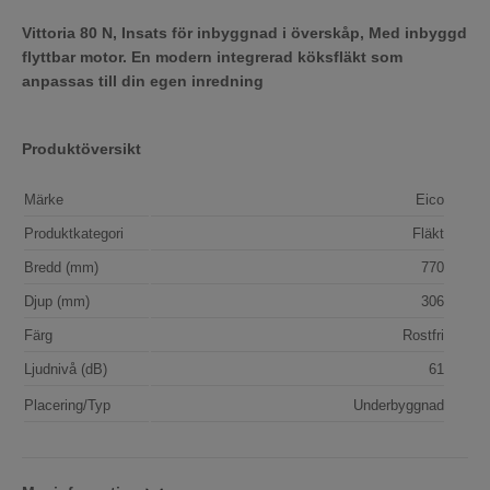
Vittoria 80 N, Insats för inbyggnad i överskåp, Med inbyggd
flyttbar motor. En modern integrerad köksfläkt som
anpassas till din egen inredning
Produktöversikt
Märke
Eico
Produktkategori
Fläkt
Bredd (mm)
770
Djup (mm)
306
Färg
Rostfri
Ljudnivå (dB)
61
Placering/Typ
Underbyggnad