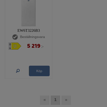
EW6T3226B3
Beställningsvara
5 219
:-
Köp
«
1
»