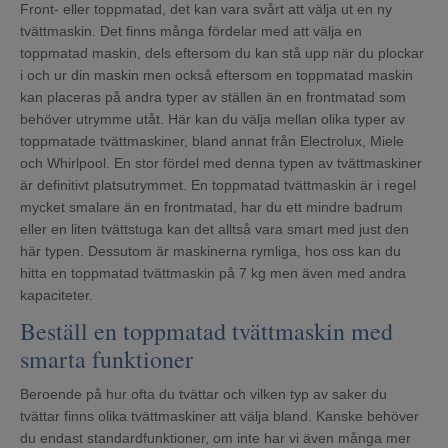
Front- eller toppmatad, det kan vara svårt att välja ut en ny
Mina sidor
tvättmaskin. Det finns många fördelar med att välja en
toppmatad maskin, dels eftersom du kan stå upp när du plockar
i och ur din maskin men också eftersom en toppmatad maskin
kan placeras på andra typer av ställen än en frontmatad som
behöver utrymme utåt. Här kan du välja mellan olika typer av
toppmatade tvättmaskiner, bland annat från Electrolux, Miele
och Whirlpool. En stor fördel med denna typen av tvättmaskiner
är definitivt platsutrymmet. En toppmatad tvättmaskin är i regel
mycket smalare än en frontmatad, har du ett mindre badrum
eller en liten tvättstuga kan det alltså vara smart med just den
här typen. Dessutom är maskinerna rymliga, hos oss kan du
hitta en toppmatad tvättmaskin på 7 kg men även med andra
kapaciteter.
Beställ en toppmatad tvättmaskin med
smarta funktioner
Beroende på hur ofta du tvättar och vilken typ av saker du
tvättar finns olika tvättmaskiner att välja bland. Kanske behöver
du endast standardfunktioner, om inte har vi även många mer