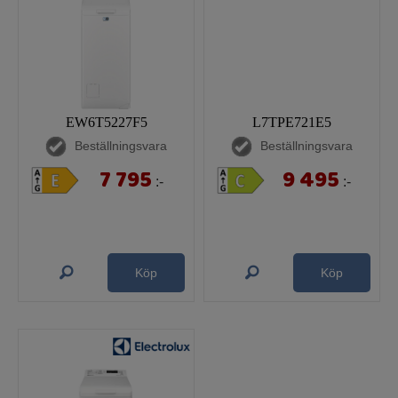
EW6T5227F5
L7TPE721E5
Beställningsvara
Beställningsvara
7 795
9 495
:-
:-
Köp
Köp