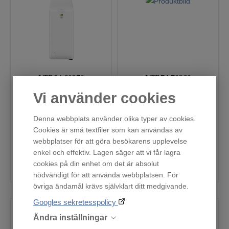
LTR6A60370
LTR7A70260
Fjärrlager
Fjärrlager
Vi använder cookies
7 616
9 995
:-
:-
Denna webbplats använder olika typer av cookies.
Produktinformationsblad
Produktinformationsblad
Cookies är små textfiler som kan användas av
webbplatser för att göra besökarens upplevelse
enkel och effektiv. Lagen säger att vi får lagra
cookies på din enhet om det är absolut
Köp
Köp
nödvändigt för att använda webbplatsen. För
övriga ändamål krävs självklart ditt medgivande.
Googles sekretesspolicy
Ändra inställningar