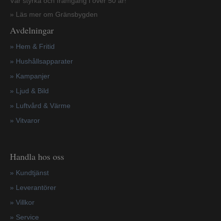
Vår styrka och framgång i över 50 år!
» Läs mer om Gränsbygden
Avdelningar
» Hem & Fritid
»
Hushållsapparater
»
Kampanjer
» Ljud & Bild
» Luftvård & Värme
»
Vitvaror
Handla hos oss
»
Kundtjänst
»
Leverantörer
»
Villkor
»
Service