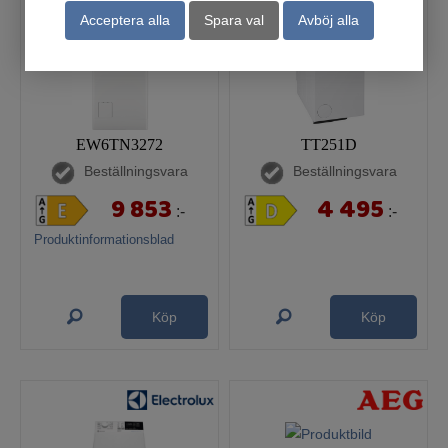
Acceptera alla
Spara val
Avböj alla
EW6TN3272
TT251D
Beställningsvara
Beställningsvara
9 853
4 495
:-
:-
Produktinformationsblad
Köp
Köp