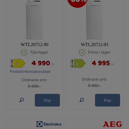
WTL20712-90
WTL20712-91
Fjärrlager
Finns i lager
4 990
4 995
:-
:-
Produktinformationsblad
Ordinarie pris:
Ordinarie pris:
9 990:-
9 999:-
Köp
Köp