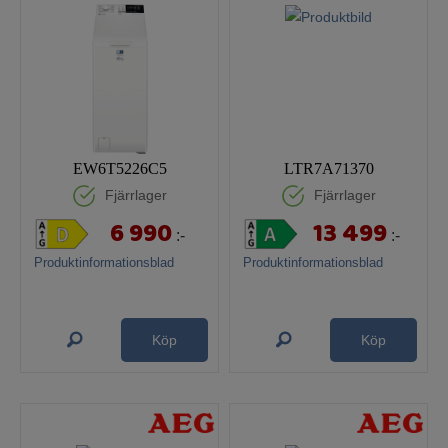
EW6T5226C5
LTR7A71370
Fjärrlager
Fjärrlager
6 990
13 499
:-
:-
Produktinformationsblad
Produktinformationsblad
Köp
Köp