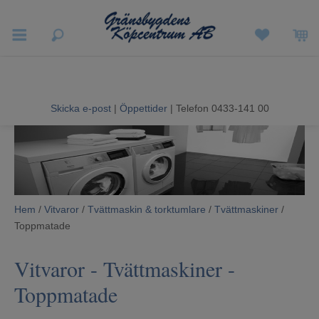
Vigneron EXP
Sommarrea
Skicka e-post
|
Öppettider
| Telefon 0433-141 00
Vitvaror
Hushållsapparater
Ljud & Bild
Hem
/
Vitvaror
/
Tvättmaskin & torktumlare
/
Tvättmaskiner
/
Toppmatade
Luftvård och Värme
Vitvaror
-
Tvättmaskiner
-
Hem & Fritid
Toppmatade
Kundtjänst