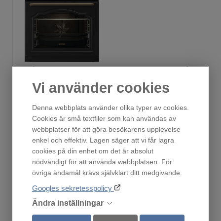
BOS67372CLB
Fåtal i lager!
Vi använder cookies
9 833
:-
Denna webbplats använder olika typer av cookies.
Cookies är små textfiler som kan användas av
webbplatser för att göra besökarens upplevelse
enkel och effektiv. Lagen säger att vi får lagra
cookies på din enhet om det är absolut
Köp
nödvändigt för att använda webbplatsen. För
övriga ändamål krävs självklart ditt medgivande.
Googles sekretesspolicy
Andra har också tittat på
Ändra inställningar