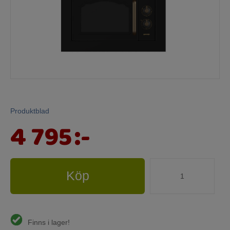
Mina sidor
Produktblad
4 795
:-
Köp
Finns i lager!