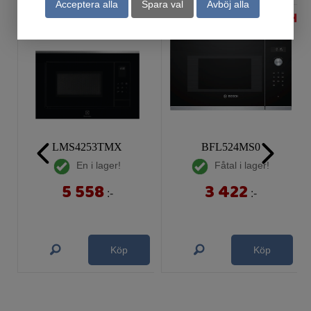
Acceptera alla
Spara val
Avböj alla
LMS4253TMX
BFL524MS0
En i lager!
Fåtal i lager!
5 558
3 422
:-
:-
Köp
Köp