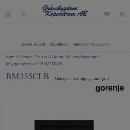
Vigneron EXP
Sommarrea
Skicka e-post
|
Öppettider
| Telefon 0433-141 00
Vitvaror
Hem
/
Vitvaror
/
Spisar & Ugnar
/
Mikrovågsugnar
/
Inbyggnadsmikro
/ BM235CLB
Hushållsapparater
BM235CLB
Gorenje mikrovågsugn med grill
Ljud & Bild
Luftvård och Värme
Hem & Fritid
Kundtjänst