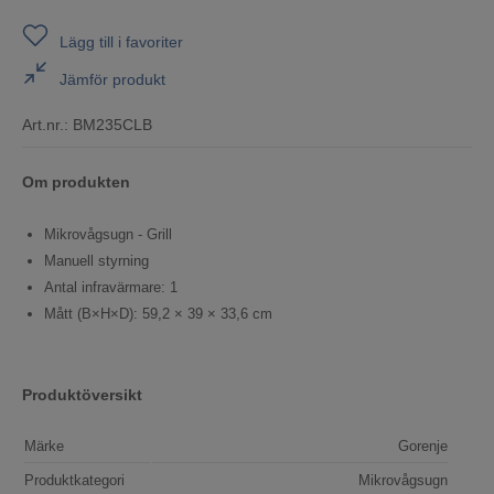
Lägg till i favoriter
Jämför produkt
Art.nr.:
BM235CLB
Om produkten
Mikrovågsugn - Grill
Manuell styrning
Antal infravärmare: 1
Mått (B×H×D): 59,2 × 39 × 33,6 cm
Produktöversikt
Märke
Gorenje
Produktkategori
Mikrovågsugn